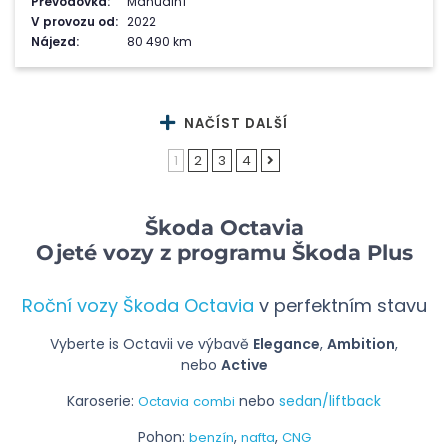
Převodovka:
Manuální
V provozu od:
2022
Nájezd:
80 490 km
NAČÍST DALŠÍ
1
2
3
4
Škoda Octavia
Ojeté vozy z programu Škoda Plus
Roční vozy Škoda Octavia
v perfektním stavu
Vyberte is Octavii ve výbavě
Elegance
,
Ambition
,
nebo
Active
Karoserie:
nebo
sedan/liftback
Octavia combi
Pohon:
,
,
benzín
nafta
CNG