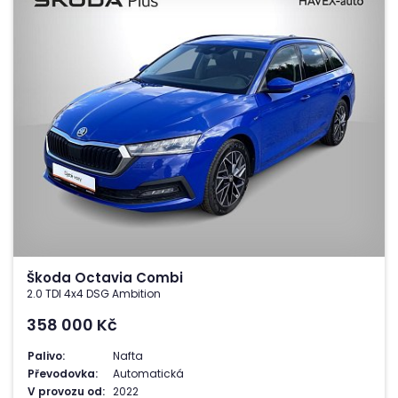
Škoda Octavia Combi
2.0 TDI 4x4 DSG Ambition
358 000
Kč
Palivo:
Nafta
Převodovka:
Automatická
V provozu od:
2022