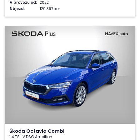
V provozu od:
2022
Nájezd:
129 357 km
Škoda Octavia Combi
1.4 TSI iV DSG Ambition