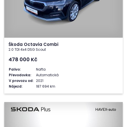
Škoda Octavia Combi
2.0 TDI 4x4 DSG Scout
478 000
Kč
Palivo:
Nafta
Převodovka:
Automatická
V provozu od:
2021
Nájezd:
187 694 km