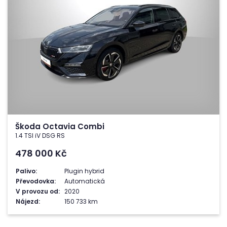
Škoda Octavia Combi
1.4 TSI iV DSG RS
478 000
Kč
Palivo:
Plugin hybrid
Převodovka:
Automatická
V provozu od:
2020
Nájezd:
150 733 km