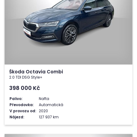
Škoda Octavia Combi
2.0 TDI DSG Style+
398 000
Kč
Palivo:
Nafta
Převodovka:
Automatická
V provozu od:
2020
Nájezd:
127 937 km