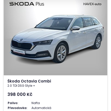
Škoda Octavia Combi
2.0 TDI DSG Style +
398 000
Kč
Palivo:
Nafta
Převodovka:
Automatická