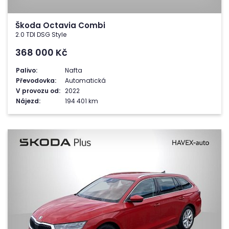
Škoda Octavia Combi
2.0 TDI DSG Style
368 000
Kč
Palivo:
Nafta
Převodovka:
Automatická
V provozu od:
2022
Nájezd:
194 401 km