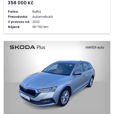
358 000
Kč
Palivo:
Nafta
Převodovka:
Automatická
V provozu od:
2022
Nájezd:
191 792 km