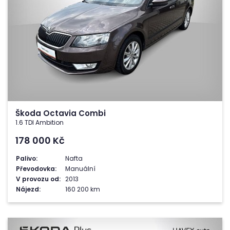
Škoda Octavia Combi
1.6 TDI Ambition
178 000
Kč
Palivo:
Nafta
Převodovka:
Manuální
V provozu od:
2013
Nájezd:
160 200 km