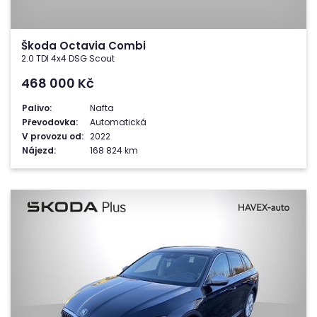
Škoda Octavia Combi
2.0 TDI 4x4 DSG Scout
468 000
Kč
Palivo:
Nafta
Převodovka:
Automatická
V provozu od:
2022
Nájezd:
168 824 km