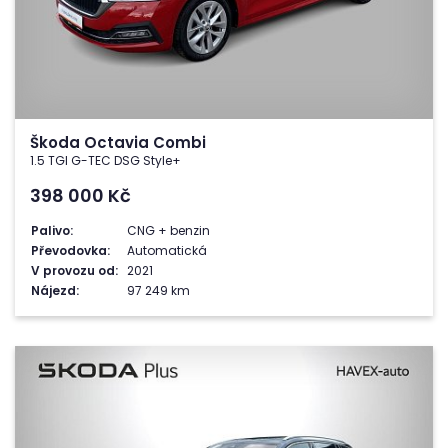
Škoda Octavia Combi
1.5 TGI G-TEC DSG Style+
398 000
Kč
Palivo:
CNG + benzin
Převodovka:
Automatická
V provozu od:
2021
Nájezd:
97 249 km