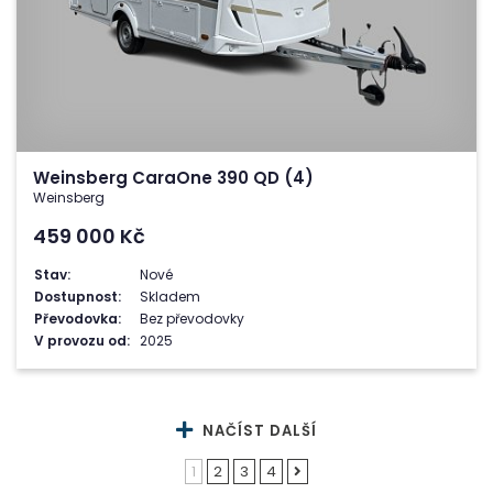
Weinsberg CaraOne 390 QD (4)
Weinsberg
459 000
Kč
Stav:
Nové
Dostupnost:
Skladem
Převodovka:
Bez převodovky
V provozu od:
2025
NAČÍST DALŠÍ
1
2
3
4