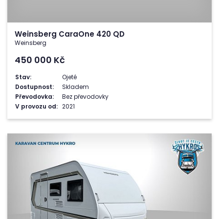
Weinsberg CaraOne 420 QD
Weinsberg
450 000
Kč
Stav:
Ojeté
Dostupnost:
Skladem
Převodovka:
Bez převodovky
V provozu od:
2021