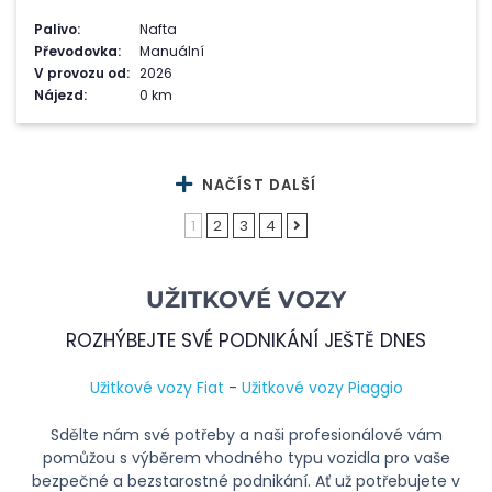
Palivo:
Nafta
Převodovka:
Manuální
V provozu od:
2026
Nájezd:
0 km
NAČÍST DALŠÍ
1
2
3
4
UŽITKOVÉ VOZY
ROZHÝBEJTE SVÉ PODNIKÁNÍ JEŠTĚ DNES
Užitkové vozy Fiat
-
Užitkové vozy Piaggio
Sdělte nám své potřeby a naši profesionálové vám
pomůžou s výběrem vhodného typu vozidla pro vaše
bezpečné a bezstarostné podnikání. Ať už potřebujete v