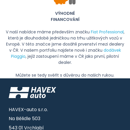
VÝHODNÉ
FINANCOVÁNÍ
V naší nabídce máme především značku
Fiat Professional
,
která je dlouhodobě jedničkou na trhu užitkových vozů v
Evropě. V této značce jsme dosáhli prvenství mezi dealery
v ČR. V našem portfoliu najdete nově i značku
dodávek
Piaggio
, jejíž zastoupení máme v ČR jako první, pilotní
dealer.
Můžete se tedy svěřit s důvěrou do našich rukou.
HAVEX-auto s.r.o.
Na Bělidle 503
543 01 Vrchlabí