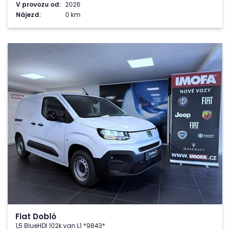
V provozu od:
2026
Nájezd:
0 km
Fiat Dobló
1,5 BlueHDI 102k van L1 *9843*