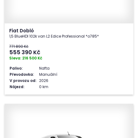
Fiat Dobló
1,5 BlueHDI 102k van L2 Edice Professional *o785*
771 890 Kč
555 390
Kč
Sleva: 216 500 Kč
Palivo:
Nafta
Převodovka:
Manuální
V provozu od:
2026
Nájezd:
0 km