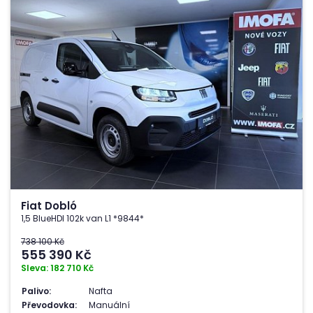
Fiat Dobló
1,5 BlueHDI 102k van L1 *9844*
738 100 Kč
555 390
Kč
Sleva: 182 710 Kč
Palivo:
Nafta
Převodovka:
Manuální