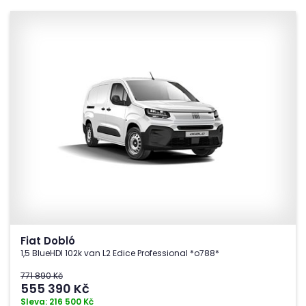
Fiat Dobló
1,5 BlueHDI 102k van L2 Edice Professional *o788*
771 890 Kč
555 390
Kč
Sleva: 216 500 Kč