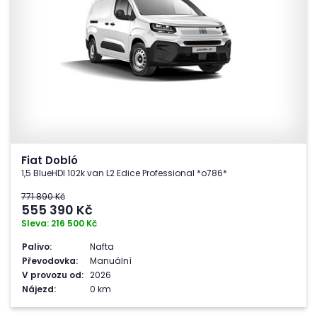
Fiat Dobló
1,5 BlueHDI 102k van L2 Edice Professional *o786*
771 890 Kč
555 390
Kč
Sleva: 216 500 Kč
Palivo:
Nafta
Převodovka:
Manuální
V provozu od:
2026
Nájezd:
0 km