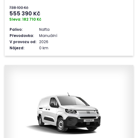
738 100 Kč
555 390
Kč
Sleva: 182 710 Kč
Palivo:
Nafta
Převodovka:
Manuální
V provozu od:
2026
Nájezd:
0 km