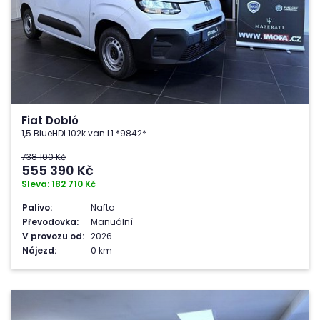
Fiat Dobló
1,5 BlueHDI 102k van L1 *9842*
738 100 Kč
555 390
Kč
Sleva: 182 710 Kč
Palivo:
Nafta
Převodovka:
Manuální
V provozu od:
2026
Nájezd:
0 km