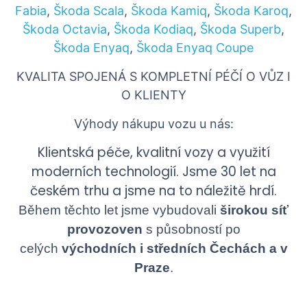
Fabia
,
Škoda Scala
,
Škoda Kamiq
,
Škoda Karoq
,
Škoda Octavia
,
Škoda Kodiaq
,
Škoda Superb
,
Škoda Enyaq
,
Škoda Enyaq Coupe
KVALITA SPOJENÁ S KOMPLETNÍ PÉČÍ O VŮZ I
O KLIENTY
Výhody nákupu vozu u nás:
Klientská péče, kvalitní vozy a využití
moderních technologií. Jsme 30 let na
českém trhu a jsme na to náležitě hrdí.
Během těchto let jsme vybudovali
širokou síť
provozoven
s působností po
celých
východních i středních Čechách a v
Praze
.