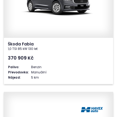
Škoda Fabia
1,0 TSI 85 kW 130 let
370 909
Kč
Palivo:
Benzin
Převodovka:
Manuální
Nájezd:
5 km