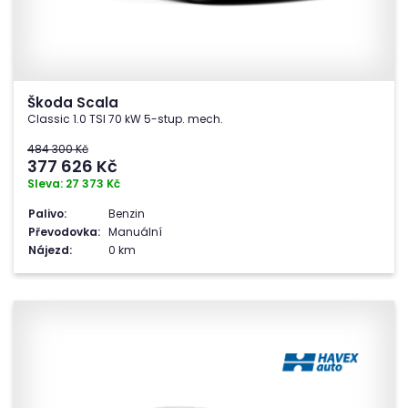
Škoda Scala
Classic 1.0 TSI 70 kW 5-stup. mech.
484 300 Kč
377 626
Kč
Sleva: 27 373 Kč
Palivo:
Benzin
Převodovka:
Manuální
Nájezd:
0 km