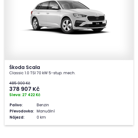
Škoda Scala
Classic 1.0 TSI 70 kW 5-stup. mech.
485 900 Kč
378 907
Kč
Sleva: 27 422 Kč
Palivo:
Benzin
Převodovka:
Manuální
Nájezd:
0 km