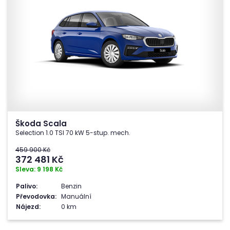
Škoda Scala
Selection 1.0 TSI 70 kW 5-stup. mech.
459 900 Kč
372 481
Kč
Sleva: 9 198 Kč
Palivo:
Benzin
Převodovka:
Manuální
Nájezd:
0 km