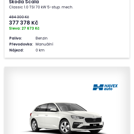
Škoda Scala
Classic 1.0 TSI 70 kW 5-stup. mech.
484 300 Kč
377 378
Kč
Sleva: 27 673 Kč
Palivo:
Benzin
Převodovka:
Manuální
Nájezd:
0 km