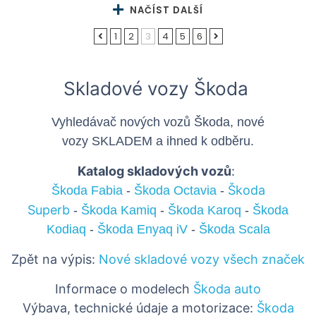
NAČÍST DALŠÍ
1
2
3
4
5
6
Skladové vozy Škoda
Vyhledávač nových vozů Škoda, nové
vozy
SKLADEM a
ihned k odběru.
Katalog skladových vozů
:
Škoda
Škoda Fabia
-
Škoda Octavia
-
Superb
-
Škoda Kamiq
-
Škoda Karoq
-
Škoda
Kodiaq
-
Škoda Enyaq iV
-
Škoda Scala
Zpět na výpis:
Nové skladové vozy všech značek
Informace o modelech
Škoda auto
Výbava, technické údaje a motorizace:
Škoda