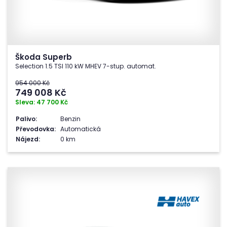
Škoda Superb
Selection 1.5 TSI 110 kW MHEV 7-stup. automat.
954 000 Kč
749 008
Kč
Sleva: 47 700 Kč
Palivo:
Benzin
Převodovka:
Automatická
Nájezd:
0 km