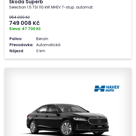
Škoda Superb
Selection 1.5 TSI 110 kW MHEV 7-stup. automat.
954 000 Kč
749 008
Kč
Sleva: 47 700 Kč
Palivo:
Benzin
Převodovka:
Automatická
Nájezd:
0 km