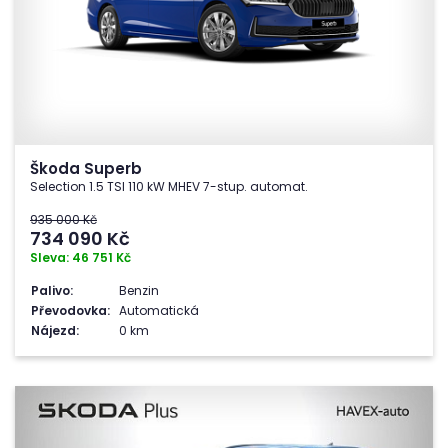
Škoda Superb
Selection 1.5 TSI 110 kW MHEV 7-stup. automat.
935 000 Kč
734 090
Kč
Sleva: 46 751 Kč
Palivo:
Benzin
Převodovka:
Automatická
Nájezd:
0 km