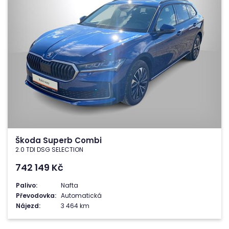
Škoda Superb Combi
2.0 TDI DSG SELECTION
742 149
Kč
Palivo:
Nafta
Převodovka:
Automatická
Nájezd:
3 464 km