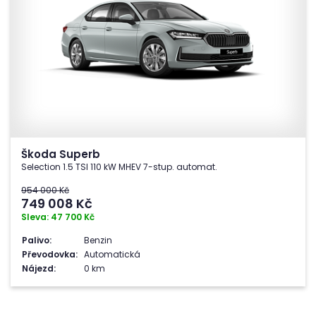
Škoda Superb
Selection 1.5 TSI 110 kW MHEV 7-stup. automat.
954 000 Kč
749 008
Kč
Sleva: 47 700 Kč
Palivo:
Benzin
Převodovka:
Automatická
Nájezd:
0 km