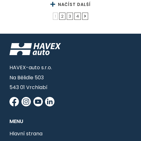
NAČÍST DALŠÍ
1
2
3
4
HAVEX-auto s.r.o.
Na Bělidle 503
543 01 Vrchlabí
MENU
Hlavní strana