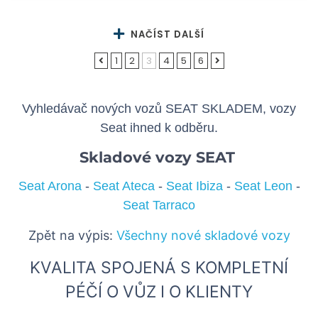
NAČÍST DALŠÍ
1
2
3
4
5
6
Vyhledávač nových vozů SEAT SKLADEM, vozy
Seat ihned k odběru.
Skladové vozy SEAT
Seat Arona
-
Seat Ateca
-
Seat Ibiza
-
Seat Leon
-
Seat Tarraco
Zpět na výpis:
Všechny nové skladové vozy
KVALITA SPOJENÁ S KOMPLETNÍ
PÉČÍ O VŮZ I O KLIENTY