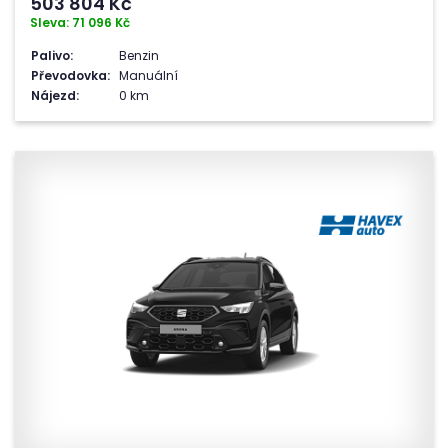
503 804
Kč
Sleva: 71 096 Kč
Palivo:
Benzin
Převodovka:
Manuální
Nájezd:
0 km