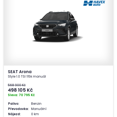
SEAT Arona
Style 1.0 TSI 115k manuál
568 900 Kč
498 105
Kč
Sleva: 70 795 Kč
Palivo:
Benzin
Převodovka:
Manuální
Nájezd:
0 km