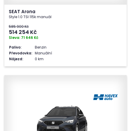
SEAT Arona
Style 1.0 TSI 115k manuál
585 900 Kč
514 254
Kč
Sleva: 71 646 Kč
Palivo:
Benzin
Převodovka:
Manuální
Nájezd:
0 km