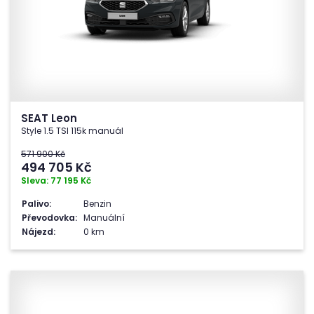
SEAT Leon
Style 1.5 TSI 115k manuál
571 900 Kč
494 705
Kč
Sleva: 77 195 Kč
Palivo:
Benzin
Převodovka:
Manuální
Nájezd:
0 km