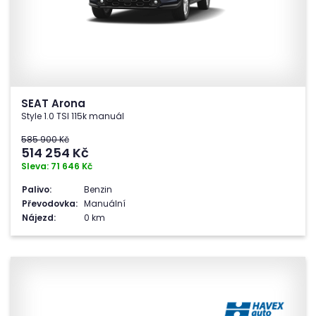
SEAT Arona
Style 1.0 TSI 115k manuál
585 900 Kč
514 254
Kč
Sleva: 71 646 Kč
Palivo:
Benzin
Převodovka:
Manuální
Nájezd:
0 km