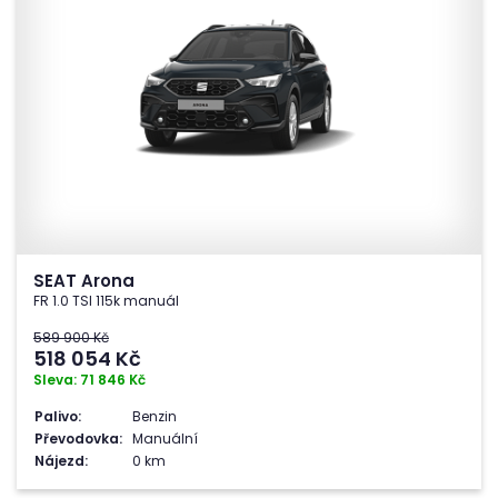
SEAT Arona
FR 1.0 TSI 115k manuál
589 900 Kč
518 054
Kč
Sleva: 71 846 Kč
Palivo:
Benzin
Převodovka:
Manuální
Nájezd:
0 km