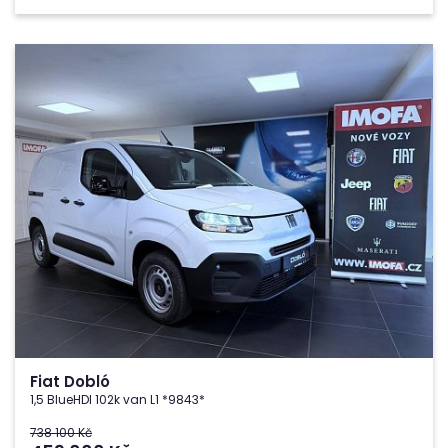
Fiat Dobló
1,5 BlueHDI 102k van L1 *9843*
738 100 Kč