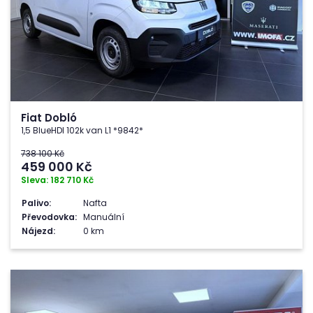
Fiat Dobló
1,5 BlueHDI 102k van L1 *9842*
738 100 Kč
459 000
Kč
Sleva: 182 710 Kč
Palivo:
Nafta
Převodovka:
Manuální
Nájezd:
0 km