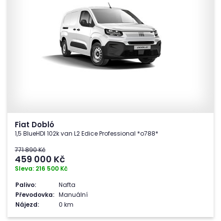
Fiat Dobló
1,5 BlueHDI 102k van L2 Edice Professional *o788*
771 890 Kč
459 000
Kč
Sleva: 216 500 Kč
Palivo:
Nafta
Převodovka:
Manuální
Nájezd:
0 km