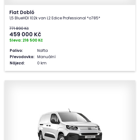
Fiat Dobló
1,5 BlueHDI 102k van L2 Edice Professional *o785*
771 890 Kč
459 000
Kč
Sleva: 216 500 Kč
Palivo:
Nafta
Převodovka:
Manuální
Nájezd:
0 km