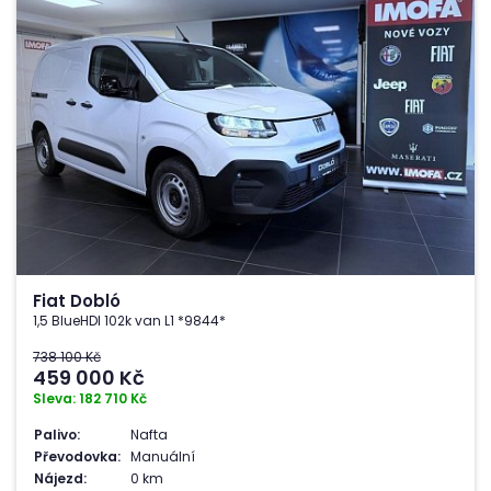
Fiat Dobló
1,5 BlueHDI 102k van L1 *9844*
738 100 Kč
459 000
Kč
Sleva: 182 710 Kč
Palivo:
Nafta
Převodovka:
Manuální
Nájezd:
0 km