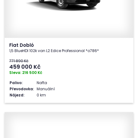
Fiat Dobló
1,5 BlueHDI 102k van L2 Edice Professional *o786*
771 890 Kč
459 000
Kč
Sleva: 216 500 Kč
Palivo:
Nafta
Převodovka:
Manuální
Nájezd:
0 km