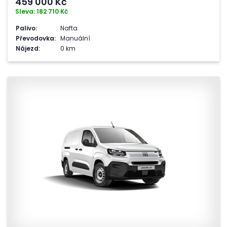
459 000
Kč
Sleva: 182 710 Kč
Palivo:
Nafta
Převodovka:
Manuální
Nájezd:
0 km