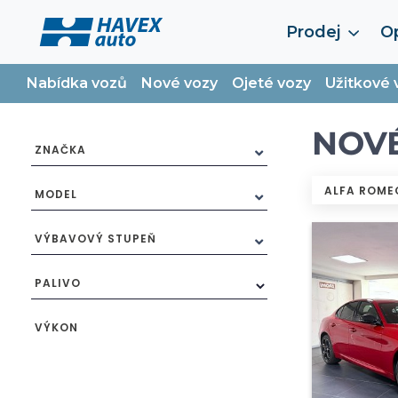
Prodej
Op
Nabídka vozů
Nové vozy
Ojeté vozy
Užitkové 
NOV
ZNAČKA
ALFA ROM
MODEL
VÝBAVOVÝ STUPEŇ
PALIVO
VÝKON