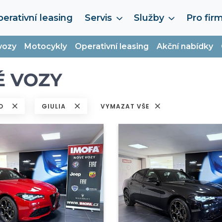
erativní leasing
Servis
Služby
Pro fir
vozy
Motocykly
Operativní leasing
Akční nabídky
É VOZY
EO
GIULIA
VYMAZAT VŠE