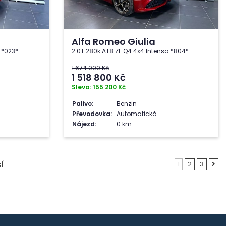
Alfa Romeo Giulia
 *023*
2.0T 280k AT8 ZF Q4 4x4 Intensa *804*
1 674 000 Kč
1 518 800
Kč
Sleva: 155 200 Kč
Palivo:
Benzin
Převodovka:
Automatická
Nájezd:
0 km
1
2
3
Í