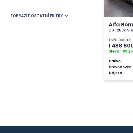
ZOBRAZIT OSTATNÍ FILTRY
Alfa Rom
2.0T 280k AT8
1 678 000 Kč
1 488 80
Sleva: 189 20
Palivo:
Převodovka:
Nájezd: