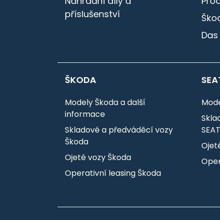
Náhradní díly a
Pro
příslušenství
Škod
Das
ŠKODA
SEA
Modely Škoda a další
Mode
informace
Skla
Skladové a předváděcí vozy
SEA
Škoda
Ojet
Ojeté vozy Škoda
Oper
Operativní leasing Škoda