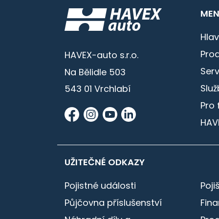
MEN
Hlav
Prod
HAVEX-auto s.r.o.
Serv
Na Bělidle 503
Služ
543 01 Vrchlabí
Pro 
HAV
UŽITEČNÉ ODKAZY
Pojistné události
Poji
Půjčovna příslušenství
Fin