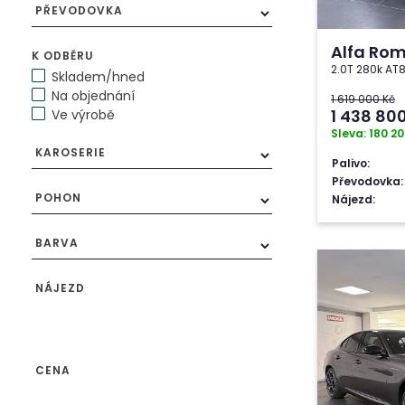
PŘEVODOVKA
Alfa Rom
K ODBĚRU
2.0T 280k AT8
Skladem/hned
Na objednání
1 619 000 Kč
1 438 80
Ve výrobě
Sleva: 180 20
KAROSERIE
Palivo:
Převodovka:
POHON
Nájezd:
BARVA
NÁJEZD
CENA