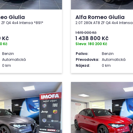
eo Giulia
Alfa Romeo Giulia
 ZF Q4 4x4 Intensa *891*
2.0T 280k AT8 ZF Q4 4x4 Intensa
1 619 000 Kč
0
Kč
1 438 800
Kč
0 Kč
Sleva: 180 200 Kč
Benzin
Palivo:
Benzin
Automatická
Převodovka:
Automatická
0 km
Nájezd:
0 km