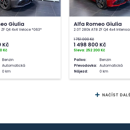
eo Giulia
Alfa Romeo Giulia
 ZF Q4 4x4 Veloce *063*
2.0T 280k AT8 ZF Q4 4x4 Intensa
1 751 000 Kč
0
Kč
1 498 800
Kč
0 Kč
Sleva: 252 200 Kč
Benzin
Palivo:
Benzin
Automatická
Převodovka:
Automatická
0 km
Nájezd:
0 km
NAČÍST DALŠ