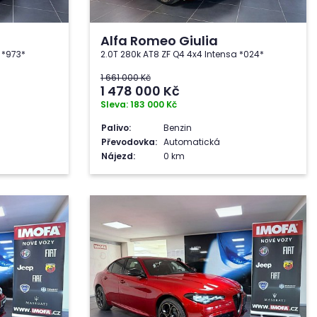
Alfa Romeo Giulia
 *973*
2.0T 280k AT8 ZF Q4 4x4 Intensa *024*
1 661 000 Kč
1 478 000
Kč
Sleva: 183 000 Kč
Palivo:
Benzin
Převodovka:
Automatická
Nájezd:
0 km