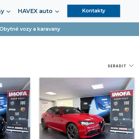
my
HAVEX auto
Kontakty
Obytné vozy a karavany
SEŘADIT