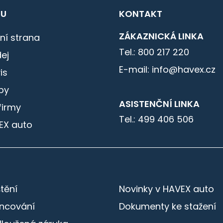
U
KONTAKT
ZÁKAZNICKÁ LINKA
ní strana
Tel.: 800 217 220
ej
E-mail: info@havex.cz
is
by
ASISTENČNÍ LINKA
firmy
Tel.: 499 406 506
EX auto
štění
Novinky v HAVEX auto
ancování
Dokumenty ke stažení