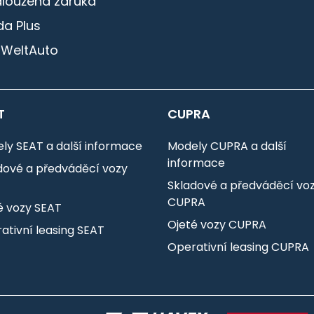
dloužená záruka
a Plus
 WeltAuto
T
CUPRA
ly SEAT a další informace
Modely CUPRA a další
informace
dové a předváděcí vozy
T
Skladové a předváděcí vo
CUPRA
é vozy SEAT
Ojeté vozy CUPRA
ativní leasing SEAT
Operativní leasing CUPRA