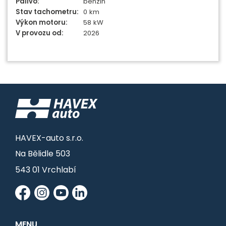
Palivo:
benzin
Stav tachometru:
0 km
Výkon motoru:
58 kW
V provozu od:
2026
HAVEX-auto s.r.o.
Na Bělidle 503
543 01 Vrchlabí
MENU