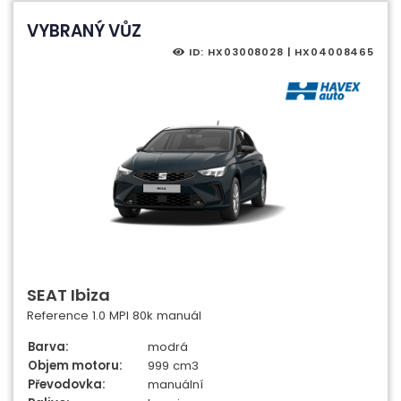
VYBRANÝ VŮZ
ID: HX03008028 | HX04008465
SEAT Ibiza
Reference 1.0 MPI 80k manuál
Barva:
modrá
Objem motoru:
999 cm3
Převodovka:
manuální