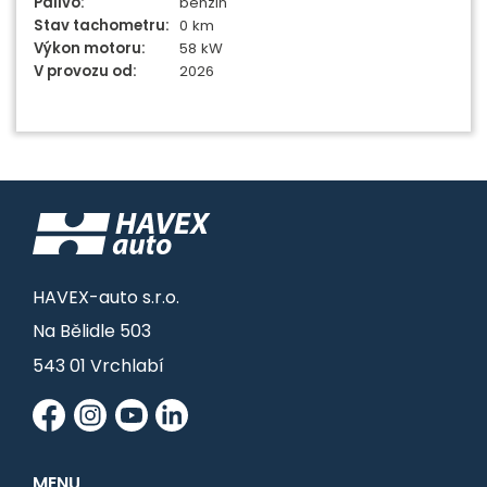
Palivo:
benzin
Stav tachometru:
0 km
Výkon motoru:
58 kW
V provozu od:
2026
HAVEX-auto s.r.o.
Na Bělidle 503
543 01 Vrchlabí
MENU