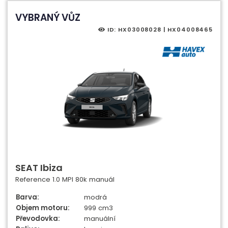
VYBRANÝ VŮZ
ID: HX03008028 | HX04008465
SEAT Ibiza
Reference 1.0 MPI 80k manuál
Barva:
modrá
Objem motoru:
999 cm3
Převodovka:
manuální