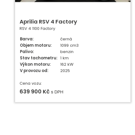
Aprilia RSV 4 Factory
RSV 4 1100 Factory
Barva:
černá
Objem motoru:
1099 cm3
Palivo:
benzin
Stav tachometru:
1 km
Výkon motoru:
162 kW
V provozu od:
2025
Cena vozu:
639 900 Kč
s DPH