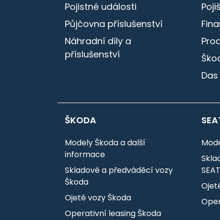
Pojistné události
Poji
Půjčovna příslušenství
Fin
Náhradní díly a
Pro
příslušenství
Škod
Das
ŠKODA
SEA
Modely Škoda a další
Mode
informace
Skla
Skladové a předváděcí vozy
SEA
Škoda
Ojet
Ojeté vozy Škoda
Oper
Operativní leasing Škoda