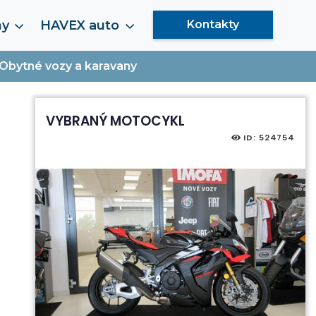
my
HAVEX auto
Kontakty
Obytné vozy a karavany
VYBRANÝ MOTOCYKL
ID: 524754