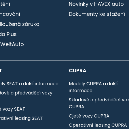
štění
Novinky v HAVEX auto
ancování
Dokumenty ke stažení
dloužená záruka
a Plus
 WeltAuto
T
CUPRA
ly SEAT a další informace
Modely CUPRA a další
informace
dové a předváděcí vozy
T
Skladové a předváděcí vo
CUPRA
é vozy SEAT
Ojeté vozy CUPRA
ativní leasing SEAT
Operativní leasing CUPRA