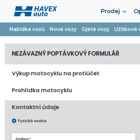
Prodej
Op
Nabídka vozů
Nové vozy
Ojeté vozy
Užitkové 
NEZÁVAZNÝ POPTÁVKOVÝ FORMULÁŘ
Výkup motocyklu na protiúčet
Prohlídka motocyklu
Kontaktní údaje
Fyzická osoba
Jméno