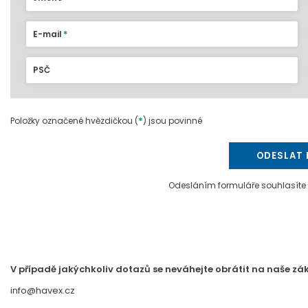
E-mail
PSČ
*
Položky označené hvězdičkou (
) jsou povinné
ODESLAT 
Odesláním formuláře souhlasíte
V případě jakýchkoliv dotazů se neváhejte obrátit na naše zá
info@havex.cz