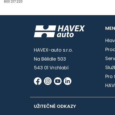
800 217 220
MEN
Hlav
Prod
HAVEX-auto s.r.o.
Serv
Na Bělidle 503
Služ
543 01 Vrchlabí
Pro 
HAV
UŽITEČNÉ ODKAZY