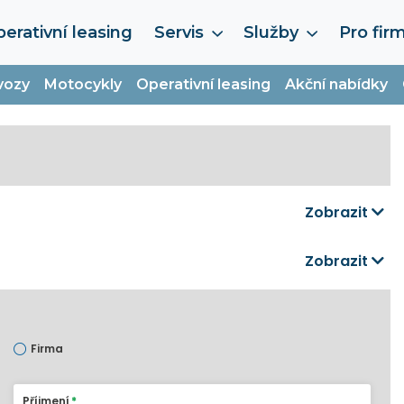
erativní leasing
Servis
Služby
Pro fir
vozy
Motocykly
Operativní leasing
Akční nabídky
Zobrazit
Zobrazit
Firma
Příjmení