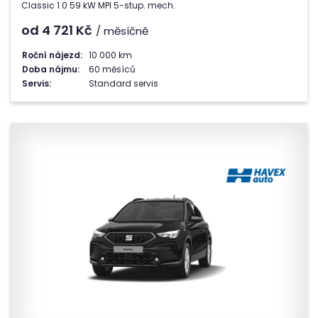
Classic 1.0 59 kW MPI 5-stup. mech.
od 4 721
Kč
/ měsíčně
Roční nájezd:
10 000 km
Doba nájmu:
60 měsíců
Servis:
Standard servis