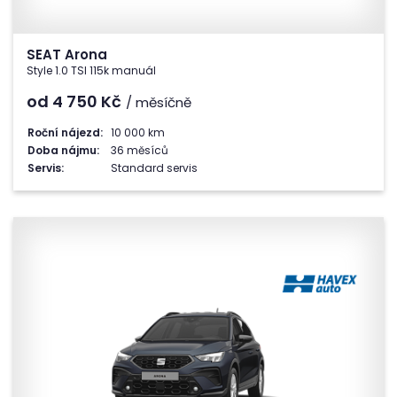
SEAT Arona
Style 1.0 TSI 115k manuál
od 4 750
Kč
/ měsíčně
Roční nájezd:
10 000 km
Doba nájmu:
36 měsíců
Servis:
Standard servis