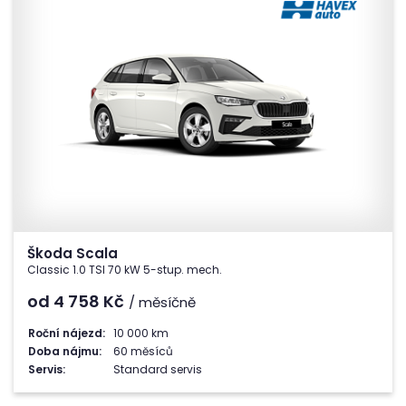
Škoda Scala
Classic 1.0 TSI 70 kW 5-stup. mech.
od 4 758
Kč
/ měsíčně
Roční nájezd:
10 000 km
Doba nájmu:
60 měsíců
Servis:
Standard servis