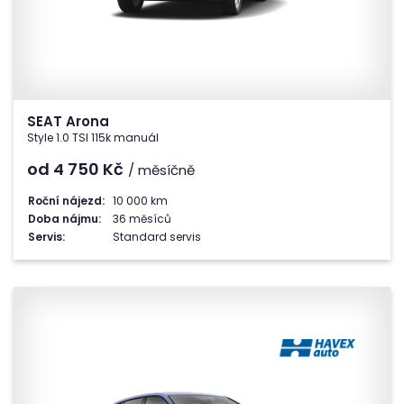
SEAT Arona
Style 1.0 TSI 115k manuál
od 4 750
Kč
/ měsíčně
Roční nájezd:
10 000 km
Doba nájmu:
36 měsíců
Servis:
Standard servis