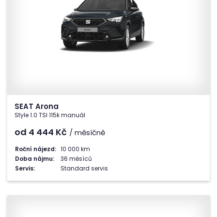
SEAT Arona
Style 1.0 TSI 115k manuál
od 4 444
Kč
/ měsíčně
Roční nájezd:
10 000 km
Doba nájmu:
36 měsíců
Servis:
Standard servis