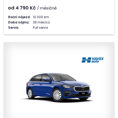
od 4 790
Kč
/ měsíčně
Roční nájezd:
10 000 km
Doba nájmu:
36 měsíců
Servis:
Full servis