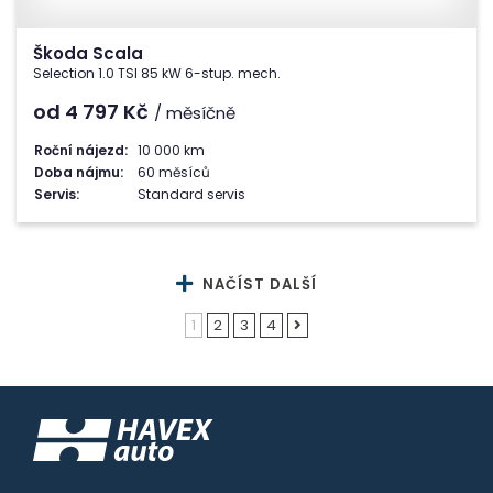
Škoda Scala
Selection 1.0 TSI 85 kW 6-stup. mech.
od 4 797
Kč
/ měsíčně
Roční nájezd:
10 000 km
Doba nájmu:
60 měsíců
Servis:
Standard servis
NAČÍST DALŠÍ
1
2
3
4