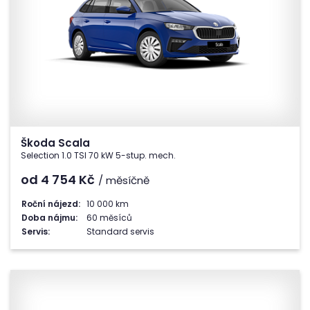
Škoda Scala
Selection 1.0 TSI 70 kW 5-stup. mech.
od 4 754
Kč
/ měsíčně
Roční nájezd:
10 000 km
Doba nájmu:
60 měsíců
Servis:
Standard servis