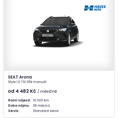
SEAT Arona
Style 1.0 TSI 115k manuál
od 4 482
Kč
/ měsíčně
Roční nájezd:
10 000 km
Doba nájmu:
36 měsíců
Servis:
Standard servis