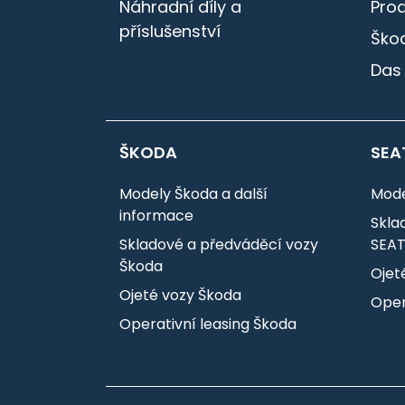
Náhradní díly a
Pro
příslušenství
Škod
Das
ŠKODA
SEA
Modely Škoda a další
Mode
informace
Skla
Skladové a předváděcí vozy
SEA
Škoda
Ojet
Ojeté vozy Škoda
Oper
Operativní leasing Škoda