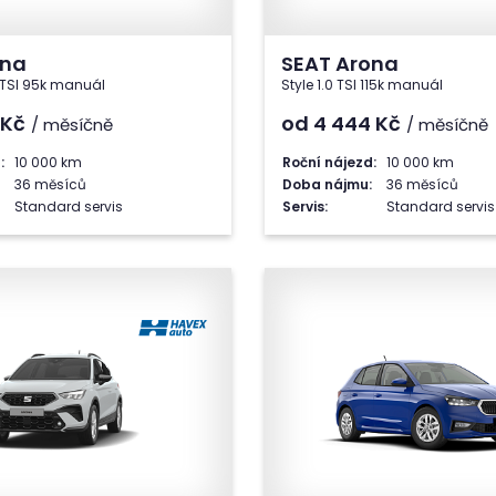
ona
SEAT Arona
0 TSI 95k manuál
Style 1.0 TSI 115k manuál
Kč
od 4 444
Kč
/ měsíčně
/ měsíčně
:
10 000 km
Roční nájezd:
10 000 km
36 měsíců
Doba nájmu:
36 měsíců
Standard servis
Servis:
Standard servis