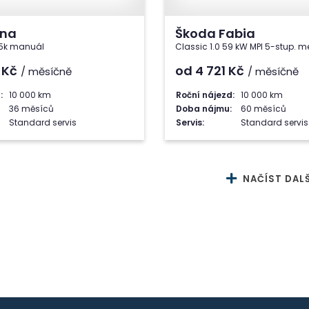
ona
Škoda Fabia
115k manuál
Classic 1.0 59 kW MPI 5-stup. m
6
Kč
od 4 721
Kč
/ měsíčně
/ měsíčně
:
10 000 km
Roční nájezd:
10 000 km
36 měsíců
Doba nájmu:
60 měsíců
Standard servis
Servis:
Standard servis
NAČÍST DALŠ