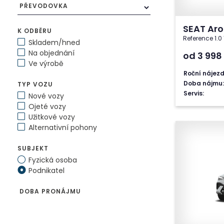
PŘEVODOVKA
SEAT Ar
K ODBĚRU
Reference 1.
Skladem/hned
Na objednání
od 3 998
Ve výrobě
Roční nájezd
Doba nájmu:
TYP VOZU
Servis:
Nové vozy
Ojeté vozy
Užitkové vozy
Alternativní pohony
SUBJEKT
Fyzická osoba
Podnikatel
DOBA PRONÁJMU