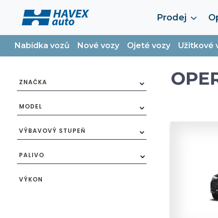
Prodej
Op
Nabídka vozů
Nové vozy
Ojeté vozy
Užitkové 
OPER
ZNAČKA
MODEL
VÝBAVOVÝ STUPEŇ
PALIVO
VÝKON