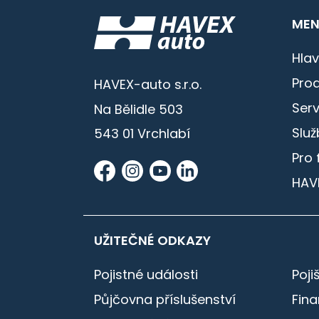
MEN
Hlav
Prod
HAVEX-auto s.r.o.
Serv
Na Bělidle 503
Služ
543 01 Vrchlabí
Pro 
HAV
UŽITEČNÉ ODKAZY
Pojistné události
Poji
Půjčovna příslušenství
Fin