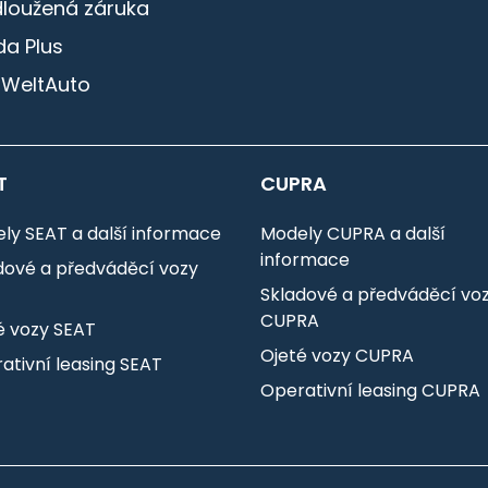
dloužená záruka
a Plus
 WeltAuto
T
CUPRA
ly SEAT a další informace
Modely CUPRA a další
informace
dové a předváděcí vozy
T
Skladové a předváděcí vo
CUPRA
é vozy SEAT
Ojeté vozy CUPRA
ativní leasing SEAT
Operativní leasing CUPRA