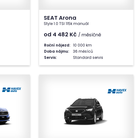
SEAT Arona
Style 1.0 TSI 115k manuál
od 4 482
Kč
/ měsíčně
Roční nájezd:
10 000 km
Doba nájmu:
36 měsíců
Servis:
Standard servis