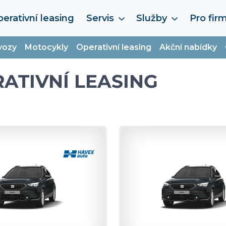
erativní leasing
Servis
Služby
Pro fir
vozy
Motocykly
Operativní leasing
Akční nabídky
ATIVNÍ LEASING