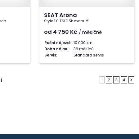
SEAT Arona
ech.
Style 1.0 TSI 115k manuál
od 4 750
Kč
/ měsíčně
Roční nájezd:
10 000 km
Doba nájmu:
36 měsíců
Servis:
Standard servis
1
2
3
4
Í