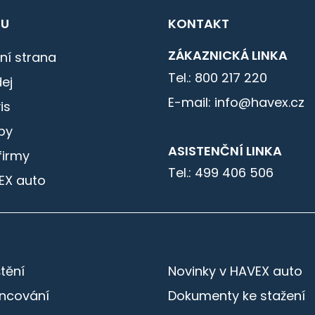
U
KONTAKT
ZÁKAZNICKÁ LINKA
ní strana
Tel.: 800 217 220
ej
E-mail: info@havex.cz
is
by
ASISTENČNÍ LINKA
firmy
Tel.: 499 406 506
EX auto
štění
Novinky v HAVEX auto
ancování
Dokumenty ke stažení