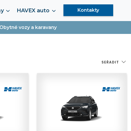
my
HAVEX auto
Kontakty
Obytné vozy a karavany
SEŘADIT