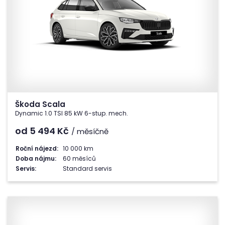
Škoda Scala
Dynamic 1.0 TSI 85 kW 6-stup. mech.
od 5 494
Kč
/ měsíčně
Roční nájezd:
10 000 km
Doba nájmu:
60 měsíců
Servis:
Standard servis