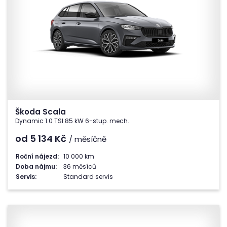
Škoda Scala
Dynamic 1.0 TSI 85 kW 6-stup. mech.
od 5 134
Kč
/ měsíčně
Roční nájezd:
10 000 km
Doba nájmu:
36 měsíců
Servis:
Standard servis