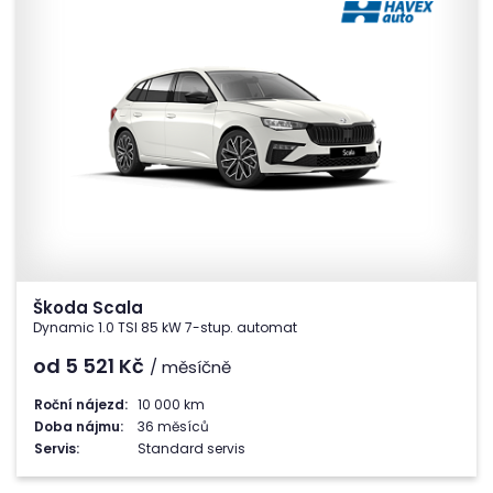
Škoda Scala
Dynamic 1.0 TSI 85 kW 7-stup. automat
od 5 521
Kč
/ měsíčně
Roční nájezd:
10 000 km
Doba nájmu:
36 měsíců
Servis:
Standard servis