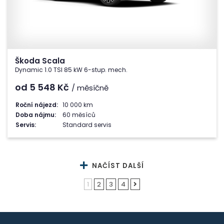
Škoda Scala
Dynamic 1.0 TSI 85 kW 6-stup. mech.
od 5 548
Kč
/ měsíčně
Roční nájezd:
10 000 km
Doba nájmu:
60 měsíců
Servis:
Standard servis
NAČÍST DALŠÍ
1
2
3
4