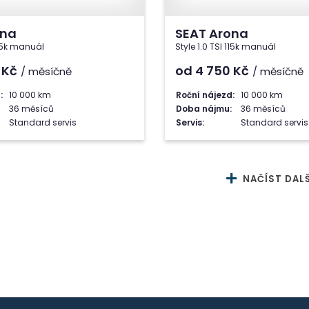
ona
SEAT Arona
115k manuál
Style 1.0 TSI 115k manuál
6
Kč
od 4 750
Kč
/ měsíčně
/ měsíčně
:
10 000 km
Roční nájezd:
10 000 km
36 měsíců
Doba nájmu:
36 měsíců
Standard servis
Servis:
Standard servis
NAČÍST DALŠ