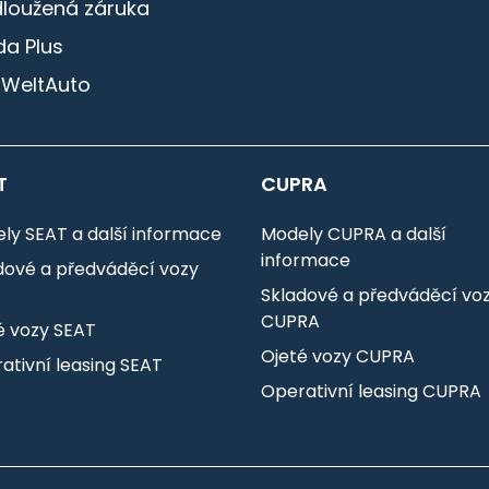
dloužená záruka
a Plus
 WeltAuto
T
CUPRA
ly SEAT a další informace
Modely CUPRA a další
informace
dové a předváděcí vozy
T
Skladové a předváděcí vo
CUPRA
é vozy SEAT
Ojeté vozy CUPRA
ativní leasing SEAT
Operativní leasing CUPRA