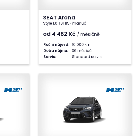
SEAT Arona
Style 1.0 TSI 115k manuál
od 4 482
Kč
/ měsíčně
Roční nájezd:
10 000 km
Doba nájmu:
36 měsíců
Servis:
Standard servis