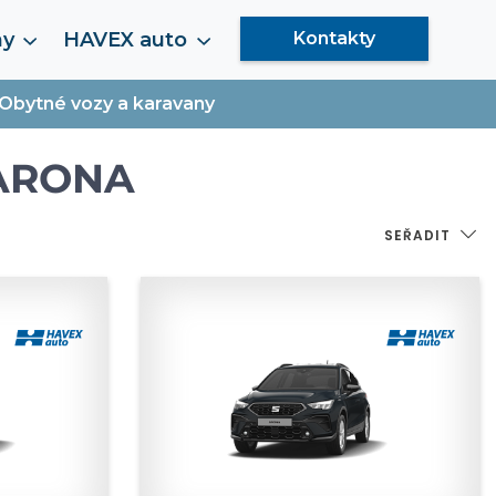
my
HAVEX auto
Kontakty
Obytné vozy a karavany
 ARONA
SEŘADIT