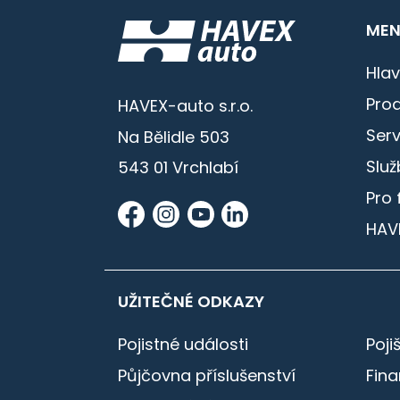
MEN
Hlav
Prod
HAVEX-auto s.r.o.
Serv
Na Bělidle 503
Služ
543 01 Vrchlabí
Pro 
HAV
UŽITEČNÉ ODKAZY
Pojistné události
Poji
Půjčovna příslušenství
Fin