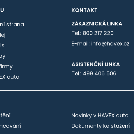
U
KONTAKT
ZÁKAZNICKÁ LINKA
ní strana
Tel.: 800 217 220
ej
E-mail: info@havex.cz
is
by
ASISTENČNÍ LINKA
firmy
Tel.: 499 406 506
EX auto
štění
Novinky v HAVEX auto
ancování
Dokumenty ke stažení