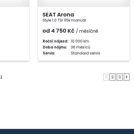
SEAT Arona
Style 1.0 TSI 115k manuál
od 4 750
Kč
/ měsíčně
Roční nájezd:
10 000 km
Doba nájmu:
36 měsíců
Servis:
Standard servis
1
2
3
Í