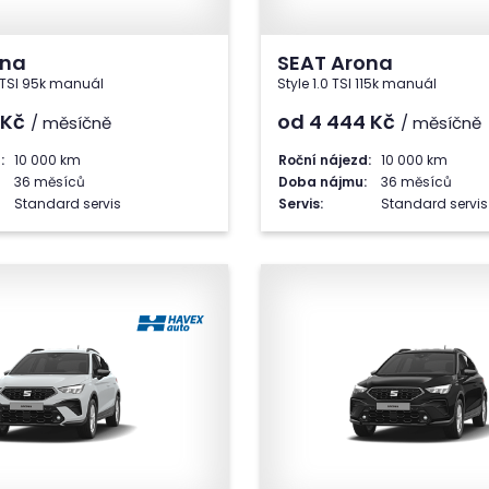
ona
SEAT Arona
0 TSI 95k manuál
Style 1.0 TSI 115k manuál
Kč
od 4 444
Kč
/ měsíčně
/ měsíčně
:
10 000 km
Roční nájezd:
10 000 km
36 měsíců
Doba nájmu:
36 měsíců
Standard servis
Servis:
Standard servis