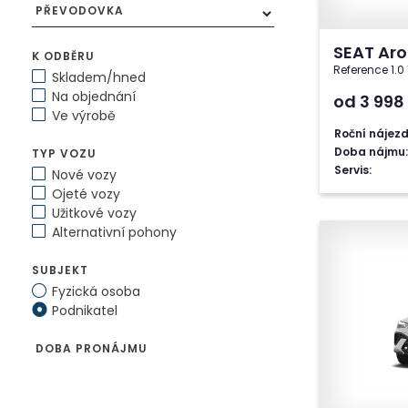
PŘEVODOVKA
SEAT Ar
K ODBĚRU
Reference 1.
Skladem/hned
Na objednání
od 3 998
Ve výrobě
Roční nájezd
Doba nájmu:
TYP VOZU
Servis:
Nové vozy
Ojeté vozy
Užitkové vozy
Alternativní pohony
SUBJEKT
Fyzická osoba
Podnikatel
DOBA PRONÁJMU