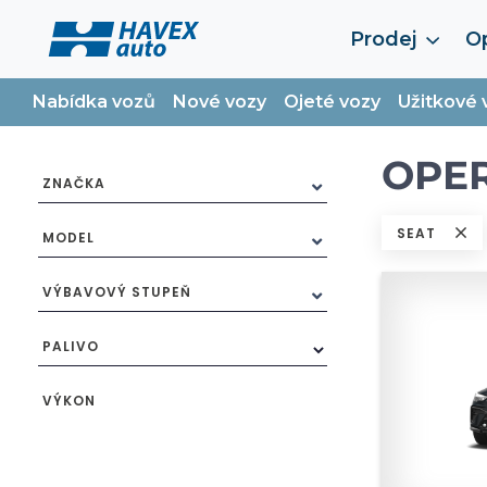
Prodej
Op
Nabídka vozů
Nové vozy
Ojeté vozy
Užitkové 
OPER
ZNAČKA
SEAT
MODEL
VÝBAVOVÝ STUPEŇ
PALIVO
VÝKON