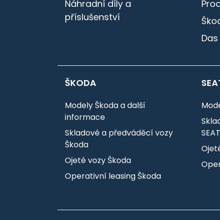
Náhradní díly a
Pro
příslušenství
Škod
Das
ŠKODA
SEA
Modely Škoda a další
Mode
informace
Skla
Skladové a předváděcí vozy
SEA
Škoda
Ojet
Ojeté vozy Škoda
Oper
Operativní leasing Škoda