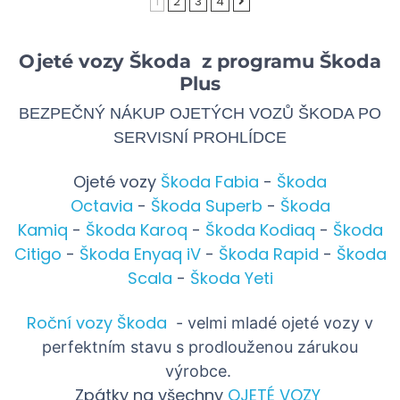
1
2
3
4
Ojeté vozy Škoda z programu Škoda
Plus
BEZPEČNÝ NÁKUP OJETÝCH VOZŮ ŠKODA PO
SERVISNÍ PROHLÍDCE
Ojeté vozy
Škoda Fabia
-
Škoda
Octavia
-
Škoda Superb
-
Škoda
Kamiq
-
Škoda Karoq
-
Škoda Kodiaq
-
Škoda
Citigo
-
Škoda Enyaq iV
-
Škoda Rapid
-
Škoda
Scala
-
Škoda Yeti
Roční vozy Škoda
- velmi mladé ojeté vozy v
perfektním stavu s prodlouženou zárukou
výrobce.
Zpátky na všechny
OJETÉ VOZY