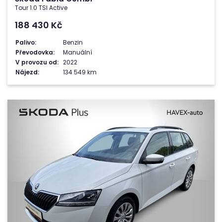
Tour 1.0 TSI Active
188 430
Kč
Palivo:
Benzin
Převodovka:
Manuální
V provozu od:
2022
Nájezd:
134 549 km