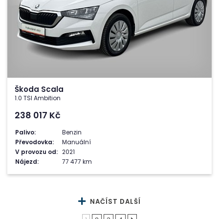
Škoda Scala
1.0 TSI Ambition
238 017
Kč
Palivo:
Benzin
Převodovka:
Manuální
V provozu od:
2021
Nájezd:
77 477 km
NAČÍST DALŠÍ