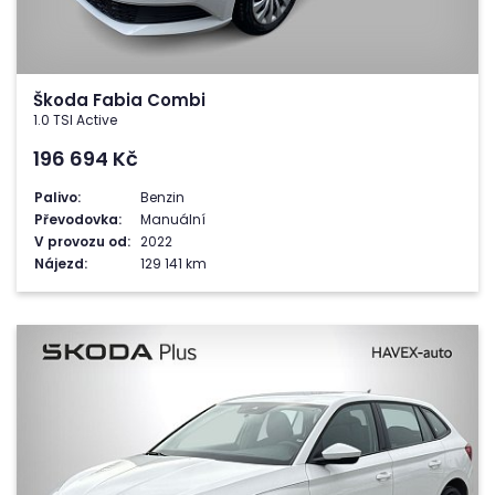
Škoda Fabia Combi
1.0 TSI Active
196 694
Kč
Palivo:
Benzin
Převodovka:
Manuální
V provozu od:
2022
Nájezd:
129 141 km