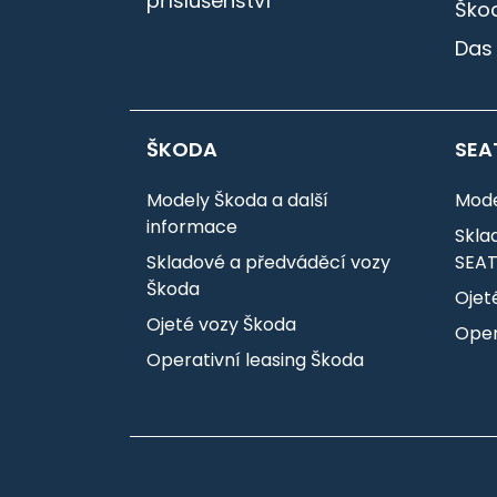
příslušenství
Škod
Das
ŠKODA
SEA
Modely Škoda a další
Mode
informace
Skla
Skladové a předváděcí vozy
SEA
Škoda
Ojet
Ojeté vozy Škoda
Oper
Operativní leasing Škoda