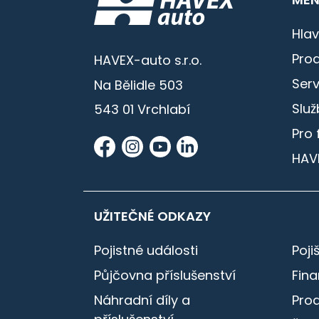
Hlav
Prod
HAVEX-auto s.r.o.
Serv
Na Bělidle 503
Služ
543 01 Vrchlabí
Pro 
HAV
UŽITEČNÉ ODKAZY
Pojistné události
Poji
Půjčovna příslušenství
Fin
Náhradní díly a
Pro