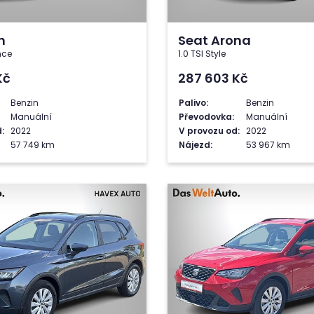
n
Seat Arona
nce
1.0 TSI Style
Kč
287 603
Kč
Benzin
Palivo:
Benzin
Manuální
Převodovka:
Manuální
:
2022
V provozu od:
2022
57 749 km
Nájezd:
53 967 km