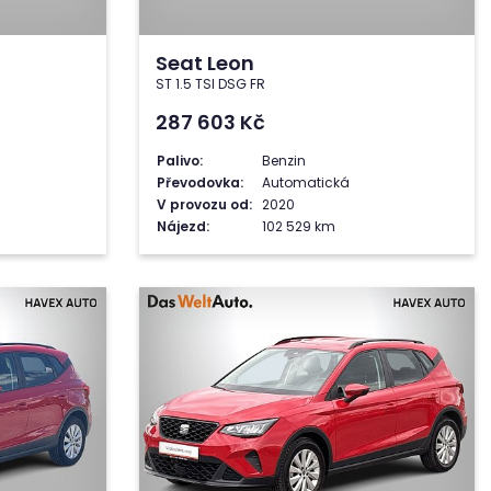
Seat Leon
ST 1.5 TSI DSG FR
287 603
Kč
Palivo:
Benzin
Převodovka:
Automatická
V provozu od:
2020
Nájezd:
102 529 km