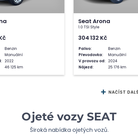
ona
Seat Arona
1.0 TSI Style
Kč
304 132
Kč
Benzin
Palivo:
Benzin
Manuální
Převodovka:
Manuální
:
2022
V provozu od:
2024
46 125 km
Nájezd:
25 176 km
NAČÍST DALŠ
Ojeté vozy SEAT
Široká nabídka ojetých vozů.