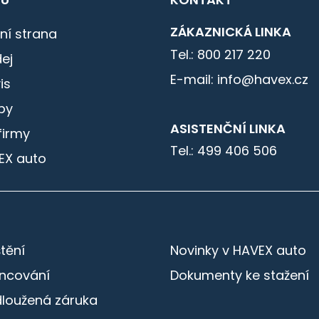
ZÁKAZNICKÁ LINKA
ní strana
Tel.: 800 217 220
ej
E-mail: info@havex.cz
is
by
ASISTENČNÍ LINKA
firmy
Tel.: 499 406 506
EX auto
štění
Novinky v HAVEX auto
ancování
Dokumenty ke stažení
dloužená záruka