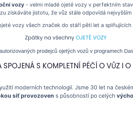
oční vozy
- velmi mladé ojeté vozy v perfektním stav
zu získáváte jistotu, že vůz stále odpovídá nejvyšš
ojeté vozy všech značek do stáří pěti let a splňujících 
Zpátky na všechny
OJETÉ VOZY
 autorizovaných prodejců ojetých vozů v programech Da
A SPOJENÁ S KOMPLETNÍ PÉČÍ O VŮZ I O 
využití moderních technologií. Jsme 30 let na českém
okou síť provozoven
s působností po celých
výcho