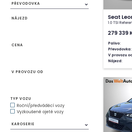
PŘEVODOVKA
Seat Leo
NÁJEZD
1.0 TSI Refere
279 339
Palivo:
CENA
Převodovka:
V provozu od
Nájezd:
V PROVOZU OD
TYP VOZU
Roční/předváděcí vozy
Vyzkoušené ojeté vozy
KAROSERIE