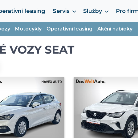
erativní leasing
Servis
Služby
Pro fir
vozy
Motocykly
Operativní leasing
Akční nabídky
É VOZY SEAT