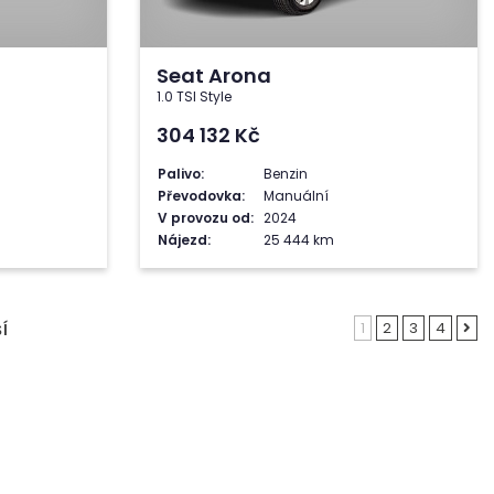
Seat Arona
1.0 TSI Style
304 132
Kč
Palivo:
Benzin
Převodovka:
Manuální
V provozu od:
2024
Nájezd:
25 444 km
1
2
3
4
Í