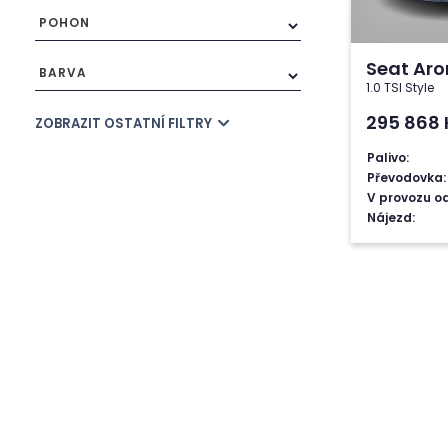
POHON
Seat Ar
BARVA
1.0 TSI Style
295 868
ZOBRAZIT OSTATNÍ FILTRY
Palivo:
Převodovka:
V provozu od
Nájezd: