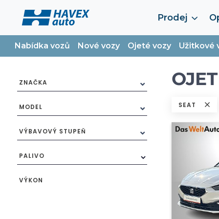
Prodej
Op
Nabídka vozů
Nové vozy
Ojeté vozy
Užitkové 
OJET
ZNAČKA
SEAT
MODEL
VÝBAVOVÝ STUPEŇ
PALIVO
VÝKON