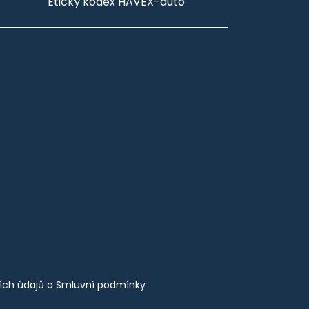
Etický kodex HAVEX-auto
ích údajů
a
Smluvní podmínky