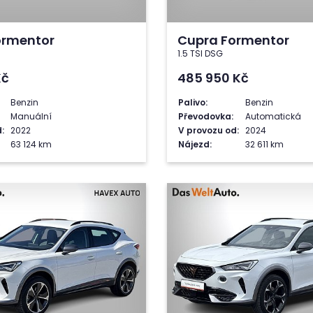
ormentor
Cupra Formentor
1.5 TSI DSG
Kč
485 950
Kč
Benzin
Palivo:
Benzin
Manuální
Převodovka:
Automatická
:
2022
V provozu od:
2024
63 124 km
Nájezd:
32 611 km