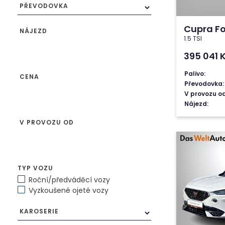
PŘEVODOVKA
Cupra F
NÁJEZD
1.5 TSI
395 041
Palivo:
CENA
Převodovka:
V provozu od
Nájezd:
V PROVOZU OD
TYP VOZU
Roční/předváděcí vozy
Vyzkoušené ojeté vozy
KAROSERIE