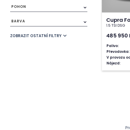
POHON
Cupra F
BARVA
1.5 TSI DSG
485 950
ZOBRAZIT OSTATNÍ FILTRY
Palivo:
Převodovka:
V provozu od
Nájezd:
Pr