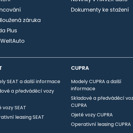
ancování
Dokumenty ke stažení
dloužená záruka
a Plus
 WeltAuto
T
CUPRA
ly SEAT a další informace
Modely CUPRA a další
informace
dové a předváděcí vozy
T
Skladové a předváděcí vo
CUPRA
é vozy SEAT
Ojeté vozy CUPRA
ativní leasing SEAT
Operativní leasing CUPRA