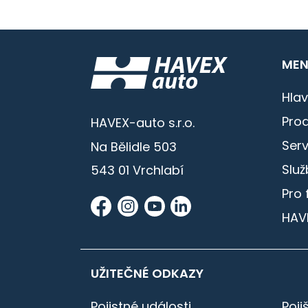
MEN
Hlav
Prod
HAVEX-auto s.r.o.
Serv
Na Bělidle 503
Služ
543 01 Vrchlabí
Pro 
HAV
UŽITEČNÉ ODKAZY
Pojistné události
Poji