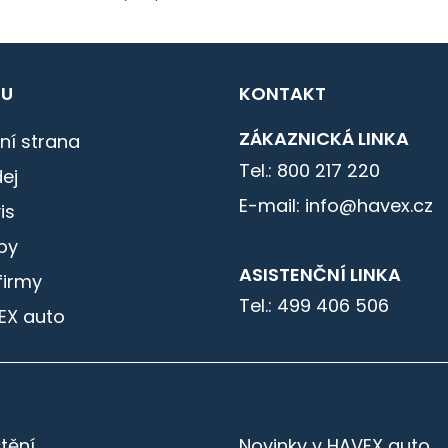
U
KONTAKT
ZÁKAZNICKÁ LINKA
ní strana
Tel.: 800 217 220
ej
E-mail: info@havex.cz
is
by
ASISTENČNÍ LINKA
firmy
Tel.: 499 406 506
EX auto
štění
Novinky v HAVEX auto