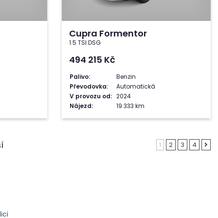
Cupra Formentor
1.5 TSI DSG
494 215
Kč
Palivo:
Benzin
Převodovka:
Automatická
V provozu od:
2024
Nájezd:
19 333 km
1
2
3
4
Í
ici