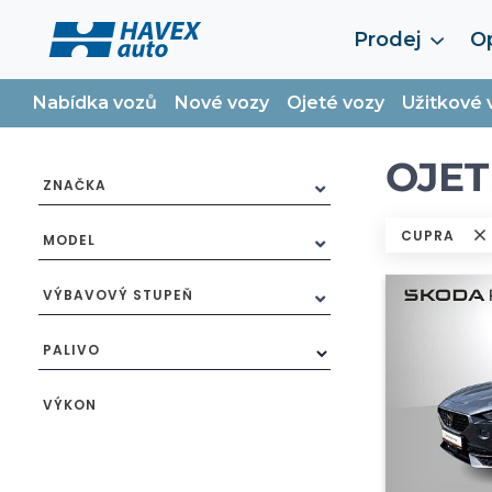
Prodej
Op
Nabídka vozů
Nové vozy
Ojeté vozy
Užitkové 
OJET
ZNAČKA
CUPRA
MODEL
VÝBAVOVÝ STUPEŇ
PALIVO
VÝKON