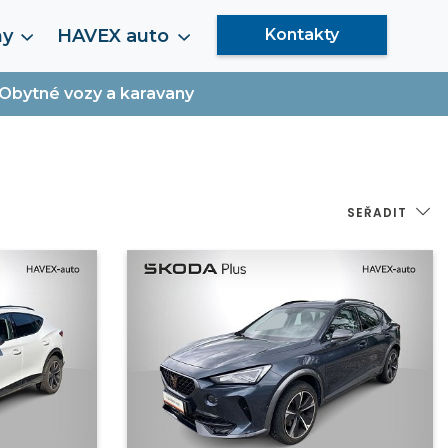
my
HAVEX auto
Kontakty
Obytné vozy a karavany
SEŘADIT