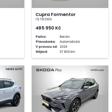
Cupra Formentor
1.5 TSI DSG
485 950
Kč
Palivo:
Benzin
Převodovka:
Automatická
V provozu od:
2024
Nájezd:
37 803 km