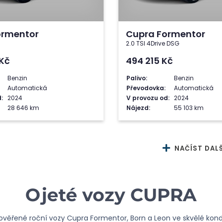
ormentor
Cupra Formentor
2.0 TSI 4Drive DSG
Kč
494 215
Kč
Benzin
Palivo:
Benzin
Automatická
Převodovka:
Automatická
:
2024
V provozu od:
2024
28 646 km
Nájezd:
55 103 km
NAČÍST DALŠ
Ojeté vozy CUPRA
ověřené roční vozy Cupra Formentor, Born a Leon ve skvělé kond