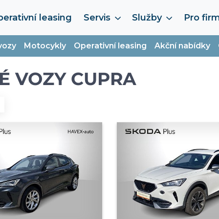
erativní leasing
Servis
Služby
Pro fir
vozy
Motocykly
Operativní leasing
Akční nabídky
É VOZY CUPRA