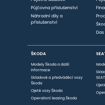
Půjčovna příslušenství
Fin
Náhradní díly a
Pro
příslušenství
Škod
Das
ŠKODA
SEA
Modely Škoda a další
Mode
informace
Skla
Skladové a předváděcí vozy
SEA
Škoda
Ojet
Ojeté vozy Škoda
Oper
Operativní leasing Škoda