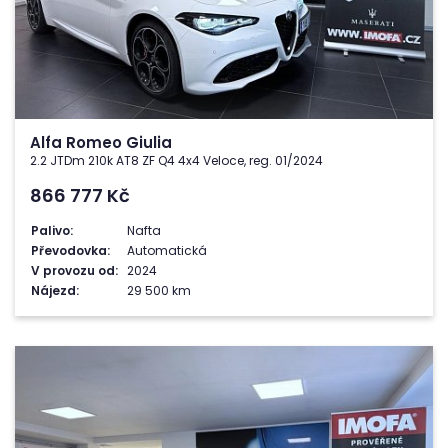
Alfa Romeo Giulia
2.2 JTDm 210k AT8 ZF Q4 4x4 Veloce, reg. 01/2024
866 777
Kč
Palivo:
Nafta
Převodovka:
Automatická
V provozu od:
2024
Nájezd:
29 500 km