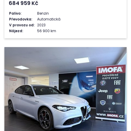
684 959
Kč
Palivo:
Benzin
Převodovka:
Automatická
V provozu od:
2023
Nájezd:
56 900 km