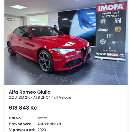
Alfa Romeo Giulia
2.2 JTDM 210k AT8 ZF Q4 4x4 Veloce
618 843
Kč
Palivo:
Nafta
Převodovka:
Automatická
V provozu od:
2023