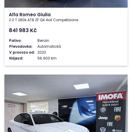
Alfa Romeo Giulia
2.0 T 280k AT8 ZF Q4 4x4 Competizione
841 983
Kč
Palivo:
Benzin
Převodovka:
Automatická
V provozu od:
2023
Nájezd:
56 900 km