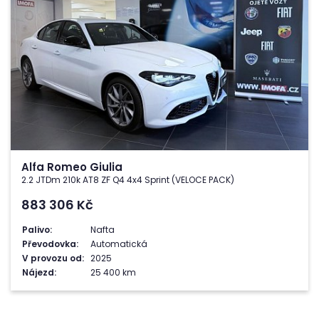
Alfa Romeo Giulia
2.2 JTDm 210k AT8 ZF Q4 4x4 Sprint (VELOCE PACK)
883 306
Kč
Palivo:
Nafta
Převodovka:
Automatická
V provozu od:
2025
Nájezd:
25 400 km