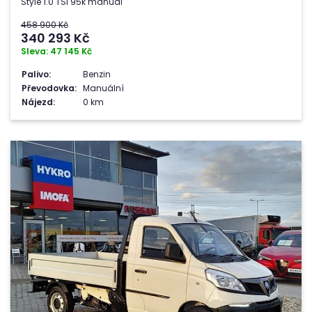
Style 1.0 TSI 95k manuál
458 900 Kč
340 293
Kč
Sleva: 47 145 Kč
Palivo:
Benzin
Převodovka:
Manuální
Nájezd:
0 km