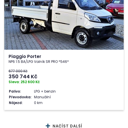
Piaggio Porter
NP6 1.5 BA/LPG Valník SR PRO *546*
677 000 Kč
350 744
Kč
Sleva: 252 600 Kč
Palivo:
LPG + benzin
Převodovka:
Manuální
Nájezd:
0 km
NAČÍST DALŠÍ