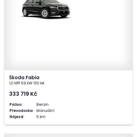
Škoda Fabia
1,0 MPI 59 kW 130 let
333 719
Kč
Palivo:
Benzin
Převodovka:
Manuální
Nájezd:
5 km