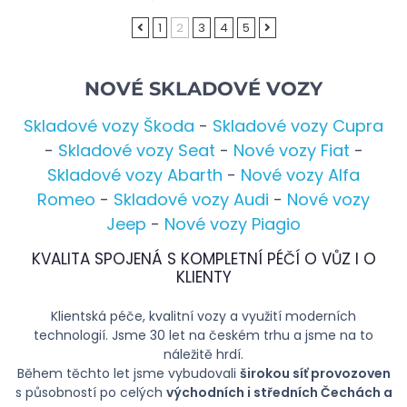
1
2
3
4
5
NOVÉ SKLADOVÉ VOZY
Skladové vozy Škoda
-
Skladové vozy Cupra
-
Skladové vozy Seat
-
Nové vozy Fiat
-
Skladové vozy Abarth
-
Nové vozy Alfa
Romeo
-
Skladové vozy Audi
-
Nové vozy
Jeep
-
Nové vozy Piagio
KVALITA SPOJENÁ S KOMPLETNÍ PÉČÍ O VŮZ I O
KLIENTY
Klientská péče, kvalitní vozy a využití moderních
technologií. Jsme 30 let na českém trhu a jsme na to
náležitě hrdí.
Během těchto let jsme vybudovali
širokou síť provozoven
s působností po celých
východních i středních Čechách a