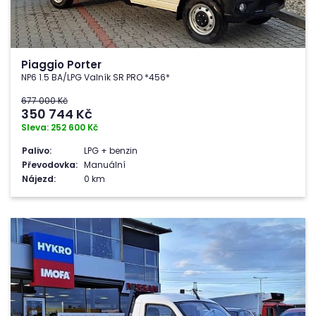
Piaggio Porter
NP6 1.5 BA/LPG Valník SR PRO *456*
677 000 Kč
350 744
Kč
Sleva: 252 600 Kč
Palivo:
LPG + benzin
Převodovka:
Manuální
Nájezd:
0 km