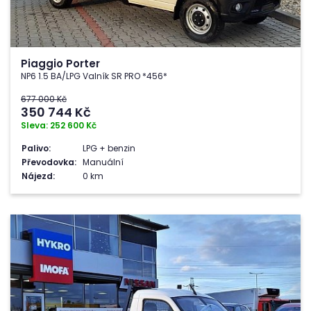
Piaggio Porter
NP6 1.5 BA/LPG Valník SR PRO *456*
677 000 Kč
350 744
Kč
Sleva: 252 600 Kč
Palivo:
LPG + benzin
Převodovka:
Manuální
Nájezd:
0 km