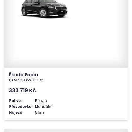
Škoda Fabia
1,0 MPI 59 kW 130 let
333 719
Kč
Palivo:
Benzin
Převodovka:
Manuální
Nájezd:
5 km