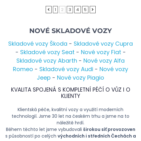
1
2
3
4
5
NOVÉ SKLADOVÉ VOZY
Skladové vozy Škoda
-
Skladové vozy Cupra
-
Skladové vozy Seat
-
Nové vozy Fiat
-
Skladové vozy Abarth
-
Nové vozy Alfa
Romeo
-
Skladové vozy Audi
-
Nové vozy
Jeep
-
Nové vozy Piagio
KVALITA SPOJENÁ S KOMPLETNÍ PÉČÍ O VŮZ I O
KLIENTY
Klientská péče, kvalitní vozy a využití moderních
technologií. Jsme 30 let na českém trhu a jsme na to
náležitě hrdí.
Během těchto let jsme vybudovali
širokou síť provozoven
s působností po celých
východních i středních Čechách a