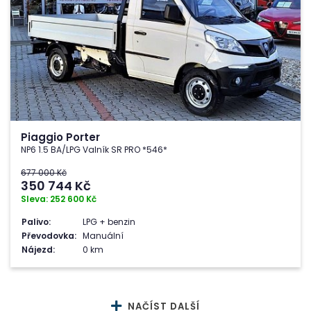
Piaggio Porter
NP6 1.5 BA/LPG Valník SR PRO *546*
677 000 Kč
350 744
Kč
Sleva: 252 600 Kč
Palivo:
LPG + benzin
Převodovka:
Manuální
Nájezd:
0 km
NAČÍST DALŠÍ