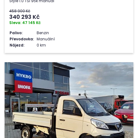
Style 1.0 TSI 95k manuál
458 900 Kč
340 293
Kč
Sleva: 47 145 Kč
Palivo:
Benzin
Převodovka:
Manuální
Nájezd:
0 km