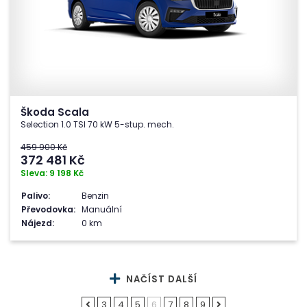
Škoda Scala
Selection 1.0 TSI 70 kW 5-stup. mech.
459 900 Kč
372 481
Kč
Sleva: 9 198 Kč
Palivo:
Benzin
Převodovka:
Manuální
Nájezd:
0 km
NAČÍST DALŠÍ
3
4
5
6
7
8
9