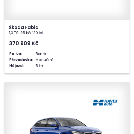
Škoda Fabia
1,0 TSI 85 kW 130 let
370 909
Kč
Palivo:
Benzin
Převodovka:
Manuální
Nájezd:
5 km