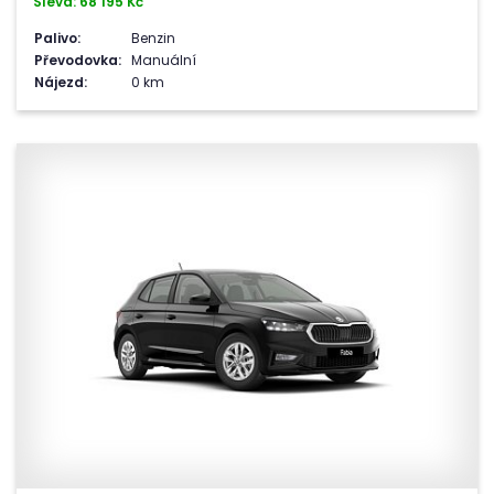
Sleva: 68 195 Kč
Palivo:
Benzin
Převodovka:
Manuální
Nájezd:
0 km