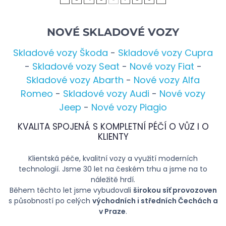
NOVÉ SKLADOVÉ VOZY
Skladové vozy Škoda
-
Skladové vozy Cupra
-
Skladové vozy Seat
-
Nové vozy Fiat
-
Skladové vozy Abarth
-
Nové vozy Alfa
Romeo
-
Skladové vozy Audi
-
Nové vozy
Jeep
-
Nové vozy Piagio
KVALITA SPOJENÁ S KOMPLETNÍ PÉČÍ O VŮZ I O
KLIENTY
Klientská péče, kvalitní vozy a využití moderních
technologií. Jsme 30 let na českém trhu a jsme na to
náležitě hrdí.
Během těchto let jsme vybudovali
širokou síť provozoven
s působností po celých
východních i středních Čechách a
v Praze
.