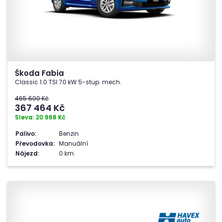
Škoda Fabia
Classic 1.0 TSI 70 kW 5-stup. mech.
465 600 Kč
367 464
Kč
Sleva: 20 968 Kč
Palivo:
Benzin
Převodovka:
Manuální
Nájezd:
0 km