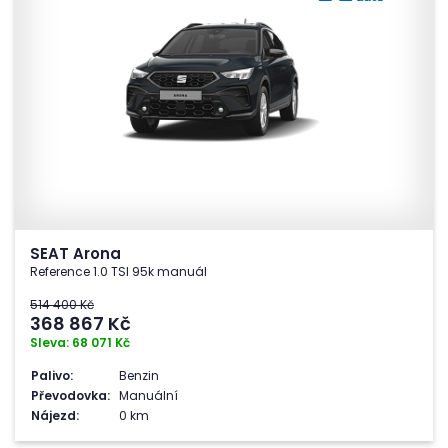
SEAT Arona
Reference 1.0 TSI 95k manuál
514 400 Kč
368 867
Kč
Sleva: 68 071 Kč
Palivo:
Benzin
Převodovka:
Manuální
Nájezd:
0 km