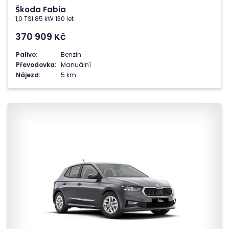
Škoda Fabia
1,0 TSI 85 kW 130 let
370 909
Kč
Palivo:
Benzin
Převodovka:
Manuální
Nájezd:
5 km