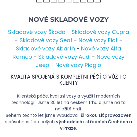
NOVÉ SKLADOVÉ VOZY
Skladové vozy Škoda
-
Skladové vozy Cupra
-
Skladové vozy Seat
-
Nové vozy Fiat
-
Skladové vozy Abarth
-
Nové vozy Alfa
Romeo
-
Skladové vozy Audi
-
Nové vozy
Jeep
-
Nové vozy Piagio
KVALITA SPOJENÁ S KOMPLETNÍ PÉČÍ O VŮZ I O
KLIENTY
Klientská péče, kvalitní vozy a využití moderních
technologií. Jsme 30 let na českém trhu a jsme na to
náležitě hrdí.
Během těchto let jsme vybudovali
širokou síť provozoven
s působností po celých
východních i středních Čechách a
v Praze
.