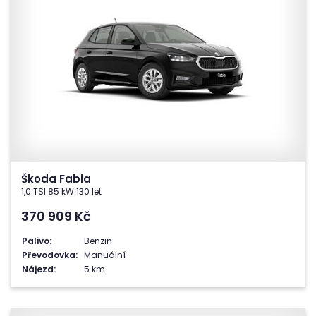
Škoda Fabia
1,0 TSI 85 kW 130 let
370 909
Kč
Palivo:
Benzin
Převodovka:
Manuální
Nájezd:
5 km