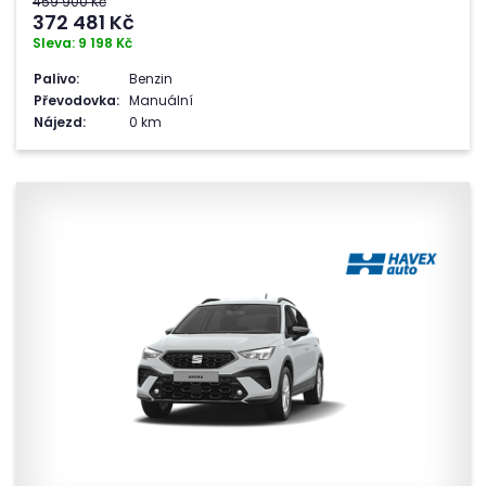
459 900 Kč
372 481
Kč
Sleva: 9 198 Kč
Palivo:
Benzin
Převodovka:
Manuální
Nájezd:
0 km