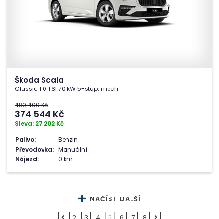
Škoda Scala
Classic 1.0 TSI 70 kW 5-stup. mech.
480 400 Kč
374 544
Kč
Sleva: 27 202 Kč
Palivo:
Benzin
Převodovka:
Manuální
Nájezd:
0 km
NAČÍST DALŠÍ
2
3
4
5
6
7
8