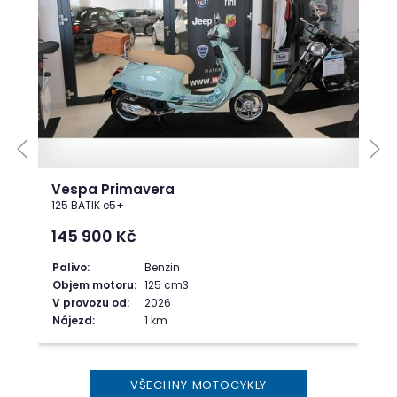
Vespa Primavera
125 BATIK e5+
145 900
Kč
Palivo:
Benzin
Objem motoru:
125 cm3
V provozu od:
2026
Nájezd:
1 km
VŠECHNY MOTOCYKLY