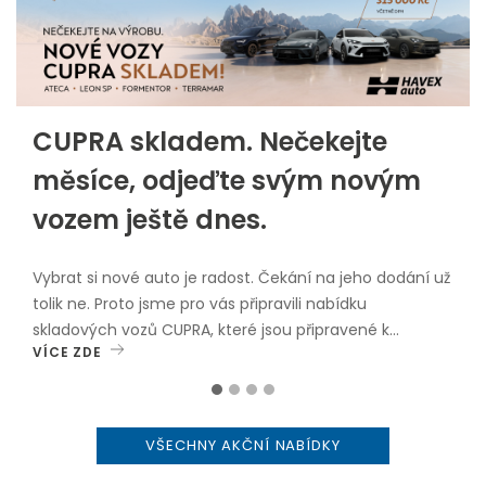
CUPRA skladem. Nečekejte
měsíce, odjeďte svým novým
vozem ještě dnes.
Vybrat si nové auto je radost. Čekání na jeho dodání už
tolik ne. Proto jsme pro vás připravili nabídku
skladových vozů CUPRA, které jsou připravené k
VÍCE ZDE
okamžitému odběru.V nabídce najdete oblíbené
modely: CUPRA Leon Sportstourer CUPRA Formentor
CUPRA Ateca CUPRA TerramarVybrané skladové vozy
nyní navíc pořídíte se zvýhodněním až 315 000 Kč
VŠECHNY AKČNÍ NABÍDKY
včetně DPH.Proč zvolit vůz skladem? okamžitý odběr
bez dlouhého čekání, atraktivní cenové zvýhodnění,