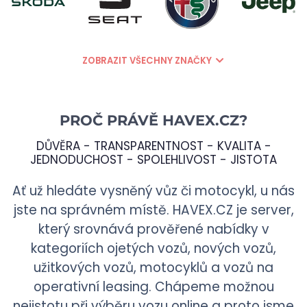
ZOBRAZIT VŠECHNY ZNAČKY
PROČ PRÁVĚ
HAVEX.CZ
?
DŮVĚRA - TRANSPARENTNOST - KVALITA -
JEDNODUCHOST - SPOLEHLIVOST - JISTOTA
Ať už hledáte vysněný vůz či motocykl, u nás
jste na správném místě.
HAVEX.CZ
je server,
který srovnává prověřené nabídky v
kategoriích ojetých vozů, nových vozů,
užitkových vozů, motocyklů a vozů na
operativní leasing. Chápeme možnou
nejistotu při výběru vozu online a proto jsme