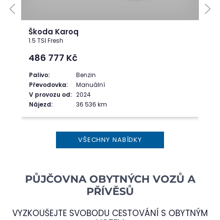
Škoda Karoq
1.5 TSI Fresh
486 777
Kč
Palivo:
Benzin
Převodovka:
Manuální
V provozu od:
2024
Nájezd:
36 536 km
VŠECHNY NABÍDKY
PŮJČOVNA OBYTNÝCH VOZŮ A
PŘÍVĚSŮ
VYZKOUŠEJTE SVOBODU CESTOVÁNÍ S OBYTNÝM