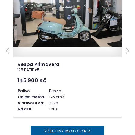
Vespa Primavera
125 BATIK e5+
145 900
Kč
Palivo:
Benzin
Objem motoru:
125 cm3
V provozu od:
2026
Nájezd:
1 km
VŠECHNY MOTOCYKLY