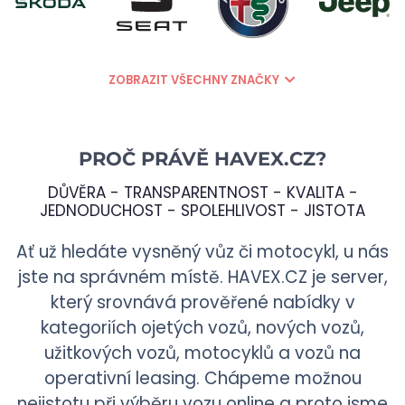
ZOBRAZIT VŠECHNY ZNAČKY
PROČ PRÁVĚ
HAVEX.CZ
?
DŮVĚRA - TRANSPARENTNOST - KVALITA -
JEDNODUCHOST - SPOLEHLIVOST - JISTOTA
Ať už hledáte vysněný vůz či motocykl, u nás
jste na správném místě.
HAVEX.CZ
je server,
který srovnává prověřené nabídky v
kategoriích ojetých vozů, nových vozů,
užitkových vozů, motocyklů a vozů na
operativní leasing. Chápeme možnou
nejistotu při výběru vozu online a proto jsme