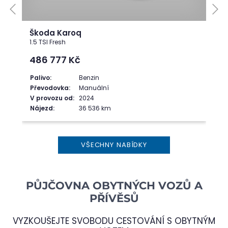
Škoda Karoq
1.5 TSI Fresh
486 777
Kč
Palivo:
Benzin
Převodovka:
Manuální
V provozu od:
2024
Nájezd:
36 536 km
VŠECHNY NABÍDKY
PŮJČOVNA OBYTNÝCH VOZŮ A
PŘÍVĚSŮ
VYZKOUŠEJTE SVOBODU CESTOVÁNÍ S OBYTNÝM