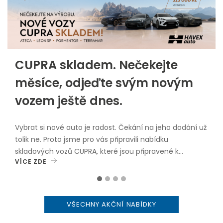
CUPRA skladem. Nečekejte
měsíce, odjeďte svým novým
vozem ještě dnes.
Vybrat si nové auto je radost. Čekání na jeho dodání už
tolik ne. Proto jsme pro vás připravili nabídku
skladových vozů CUPRA, které jsou připravené k
VÍCE ZDE
okamžitému odběru.V nabídce najdete oblíbené
modely: CUPRA Leon Sportstourer CUPRA Formentor
CUPRA Ateca CUPRA TerramarVybrané skladové vozy
nyní navíc pořídíte se zvýhodněním až 315 000 Kč
VŠECHNY AKČNÍ NABÍDKY
včetně DPH.Proč zvolit vůz skladem? okamžitý odběr
bez dlouhého čekání, atraktivní cenové zvýhodnění,