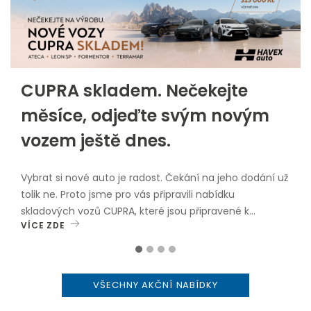
CUPRA skladem. Nečekejte
měsíce, odjeďte svým novým
vozem ještě dnes.
Vybrat si nové auto je radost. Čekání na jeho dodání už
tolik ne. Proto jsme pro vás připravili nabídku
skladových vozů CUPRA, které jsou připravené k
VÍCE ZDE
okamžitému odběru.V nabídce najdete oblíbené
modely: CUPRA Leon Sportstourer CUPRA Formentor
CUPRA Ateca CUPRA TerramarVybrané skladové vozy
nyní navíc pořídíte se zvýhodněním až 315 000 Kč
VŠECHNY AKČNÍ NABÍDKY
včetně DPH.Proč zvolit vůz skladem? okamžitý odběr
bez dlouhého čekání, atraktivní cenové zvýhodnění,