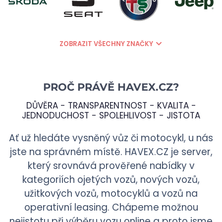
ZOBRAZIT VŠECHNY ZNAČKY
PROČ PRÁVĚ
HAVEX.CZ
?
DŮVĚRA - TRANSPARENTNOST - KVALITA -
JEDNODUCHOST - SPOLEHLIVOST - JISTOTA
Ať už hledáte vysněný vůz či motocykl, u nás
jste na správném místě.
HAVEX.CZ
je server,
který srovnává prověřené nabídky v
kategoriích ojetých vozů, nových vozů,
užitkových vozů, motocyklů a vozů na
operativní leasing. Chápeme možnou
nejistotu při výběru vozu online a proto jsme