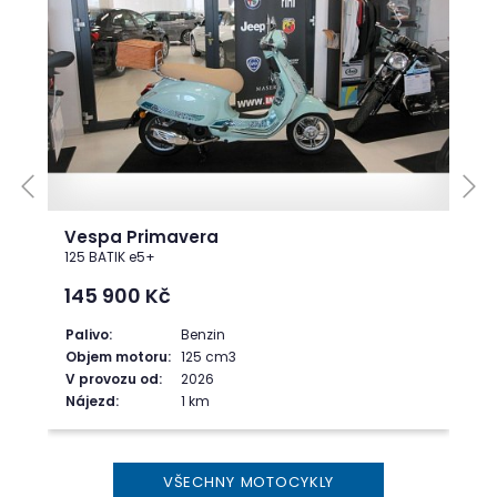
Vespa Primavera
125 BATIK e5+
145 900
Kč
Palivo:
Benzin
Objem motoru:
125 cm3
V provozu od:
2026
Nájezd:
1 km
VŠECHNY MOTOCYKLY