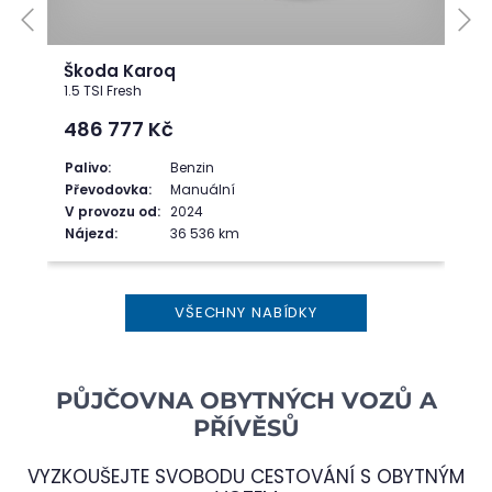
Škoda Karoq
1.5 TSI Fresh
486 777
Kč
Palivo:
Benzin
Převodovka:
Manuální
V provozu od:
2024
Nájezd:
36 536 km
VŠECHNY NABÍDKY
PŮJČOVNA OBYTNÝCH VOZŮ A
PŘÍVĚSŮ
VYZKOUŠEJTE SVOBODU CESTOVÁNÍ S OBYTNÝM