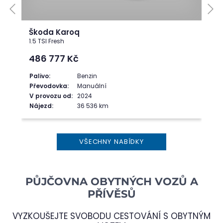
Škoda Karoq
1.5 TSI Fresh
486 777
Kč
Palivo:
Benzin
Převodovka:
Manuální
V provozu od:
2024
Nájezd:
36 536 km
VŠECHNY NABÍDKY
PŮJČOVNA OBYTNÝCH VOZŮ A
PŘÍVĚSŮ
VYZKOUŠEJTE SVOBODU CESTOVÁNÍ S OBYTNÝM