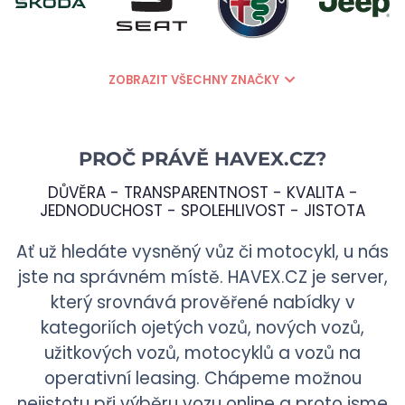
ZOBRAZIT VŠECHNY ZNAČKY
PROČ PRÁVĚ
HAVEX.CZ
?
DŮVĚRA - TRANSPARENTNOST - KVALITA -
JEDNODUCHOST - SPOLEHLIVOST - JISTOTA
Ať už hledáte vysněný vůz či motocykl, u nás
jste na správném místě.
HAVEX.CZ
je server,
který srovnává prověřené nabídky v
kategoriích ojetých vozů, nových vozů,
užitkových vozů, motocyklů a vozů na
operativní leasing. Chápeme možnou
nejistotu při výběru vozu online a proto jsme