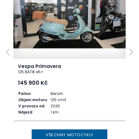
Vespa Primavera
125 BATIK e5+
145 900
Kč
Palivo:
Benzin
Objem motoru:
125 cm3
V provozu od:
2026
Nájezd:
1 km
VŠECHNY MOTOCYKLY