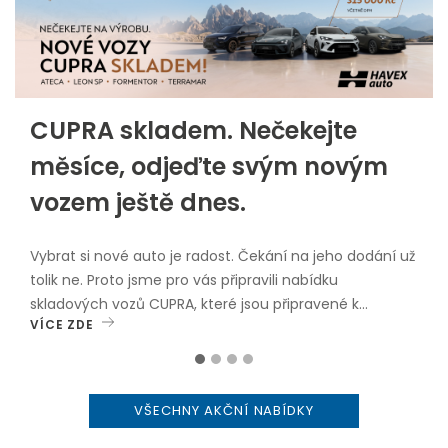
CUPRA skladem. Nečekejte
měsíce, odjeďte svým novým
vozem ještě dnes.
Vybrat si nové auto je radost. Čekání na jeho dodání už
tolik ne. Proto jsme pro vás připravili nabídku
skladových vozů CUPRA, které jsou připravené k
VÍCE ZDE
okamžitému odběru.V nabídce najdete oblíbené
modely: CUPRA Leon Sportstourer CUPRA Formentor
CUPRA Ateca CUPRA TerramarVybrané skladové vozy
nyní navíc pořídíte se zvýhodněním až 315 000 Kč
VŠECHNY AKČNÍ NABÍDKY
včetně DPH.Proč zvolit vůz skladem? okamžitý odběr
bez dlouhého čekání, atraktivní cenové zvýhodnění,