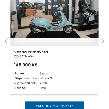
Vespa Primavera
125 BATIK e5+
145 900
Kč
Palivo:
Benzin
Objem motoru:
125 cm3
V provozu od:
2026
Nájezd:
1 km
VŠECHNY MOTOCYKLY