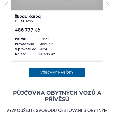
Škoda Karoq
1.5 TSI Fresh
486 777
Kč
Palivo:
Benzin
Převodovka:
Manuální
V provozu od:
2024
Nájezd:
36 536 km
VŠECHNY NABÍDKY
PŮJČOVNA OBYTNÝCH VOZŮ A
PŘÍVĚSŮ
VYZKOUŠEJTE SVOBODU CESTOVÁNÍ S OBYTNÝM