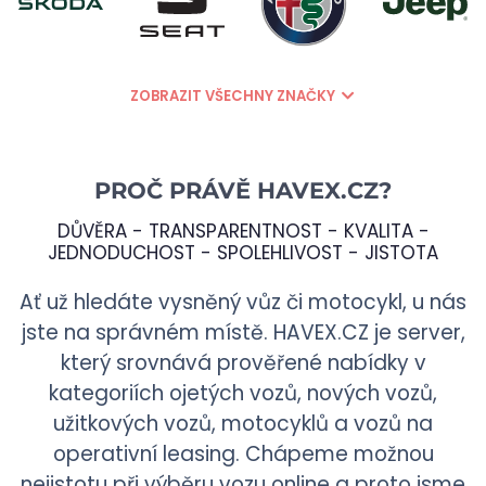
ZOBRAZIT VŠECHNY ZNAČKY
PROČ PRÁVĚ
HAVEX.CZ
?
DŮVĚRA - TRANSPARENTNOST - KVALITA -
JEDNODUCHOST - SPOLEHLIVOST - JISTOTA
Ať už hledáte vysněný vůz či motocykl, u nás
jste na správném místě.
HAVEX.CZ
je server,
který srovnává prověřené nabídky v
kategoriích ojetých vozů, nových vozů,
užitkových vozů, motocyklů a vozů na
operativní leasing. Chápeme možnou
nejistotu při výběru vozu online a proto jsme