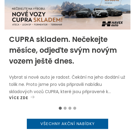
CUPRA skladem. Nečekejte
měsíce, odjeďte svým novým
vozem ještě dnes.
Vybrat si nové auto je radost. Čekání na jeho dodání už
tolik ne. Proto jsme pro vás připravili nabídku
skladových vozů CUPRA, které jsou připravené k
VÍCE ZDE
okamžitému odběru.V nabídce najdete oblíbené
modely: CUPRA Leon Sportstourer CUPRA Formentor
CUPRA Ateca CUPRA TerramarVybrané skladové vozy
nyní navíc pořídíte se zvýhodněním až 315 000 Kč
VŠECHNY AKČNÍ NABÍDKY
včetně DPH.Proč zvolit vůz skladem? okamžitý odběr
bez dlouhého čekání, atraktivní cenové zvýhodnění,