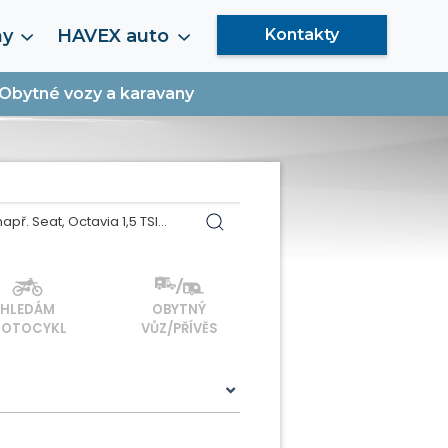
my
HAVEX auto
Kontakty
Obytné vozy a karavany
HLEDÁM
OBYTNÝ
OTOCYKL
VŮZ/PŘÍVĚS