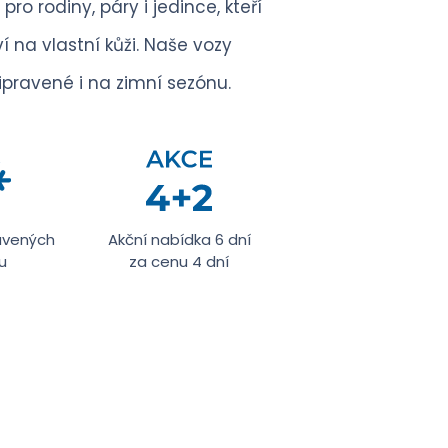
ro rodiny, páry i jedince, kteří
í na vlastní kůži. Naše vozy
ipravené i na zimní sezónu.
ravených
Akční nabídka 6 dní
u
za cenu 4 dní