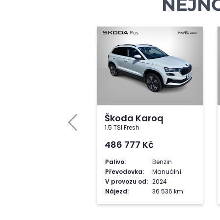
NEJNO
Škoda Karoq
1.5 TSI Fresh
486 777
Kč
Palivo:
Benzin
Převodovka:
Manuální
V provozu od:
2024
Nájezd:
36 536 km