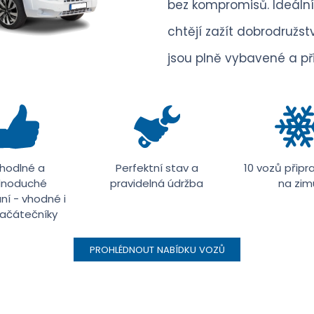
bez kompromisů. Ideální p
chtějí zažít dobrodružstv
jsou plně vybavené a př
hodlné a
Perfektní stav a
10 vozů přip
dnoduché
pravidelná údržba
na zim
ní - vhodné i
začátečníky
PROHLÉDNOUT NABÍDKU VOZŮ