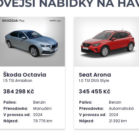
VĚJŠÍ NABÍDKY NA
HA
Škoda Octavia
Seat Arona
1.5 TSI Ambition
1.0 TSI DSG Style
384 298
Kč
345 455
Kč
Palivo:
Benzin
Palivo:
Benzin
Převodovka:
Manuální
Převodovka:
Automatická
V provozu od:
2024
V provozu od:
2024
Nájezd:
79 776 km
Nájezd:
21 392 km