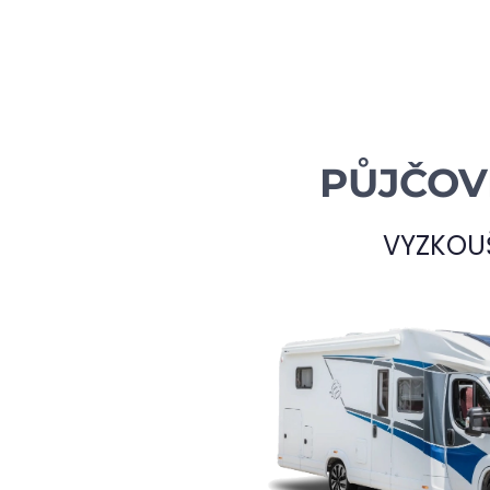
PŮJČOV
VYZKOU