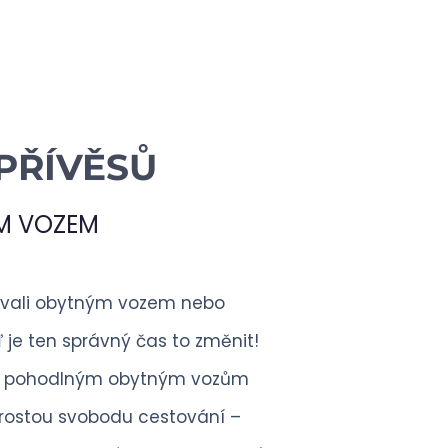
PŘÍVĚSŮ
M VOZEM
tovali obytným vozem nebo
je ten správný čas to změnit!
a pohodlným obytným vozům
prostou svobodu cestování –