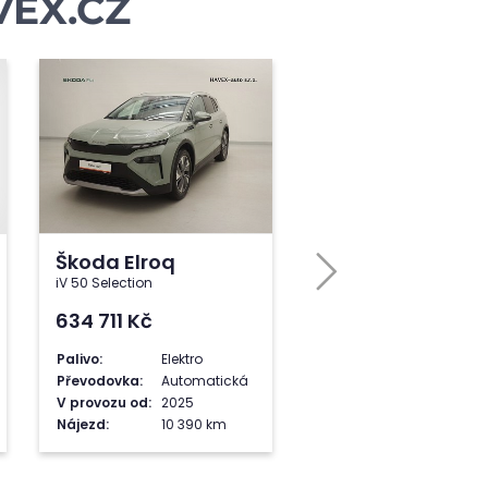
VEX.CZ
Škoda Elroq
iV 50 Selection
634 711
Kč
Palivo:
Elektro
Převodovka:
Automatická
V provozu od:
2025
Nájezd:
10 390 km