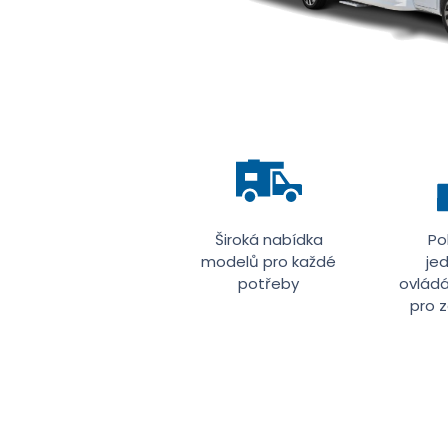
Široká nabídka
Po
modelů pro každé
je
potřeby
ovládá
pro 