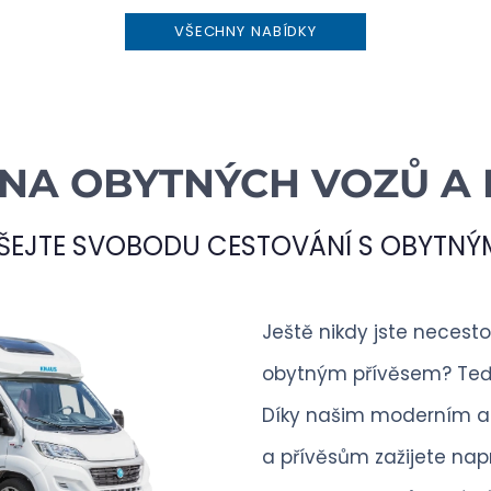
VŠECHNY NABÍDKY
NA OBYTNÝCH VOZŮ A 
ŠEJTE SVOBODU CESTOVÁNÍ S OBYTNÝ
Ještě nikdy jste neces
obytným přívěsem? Teď 
Díky našim moderním 
a přívěsům zažijete na