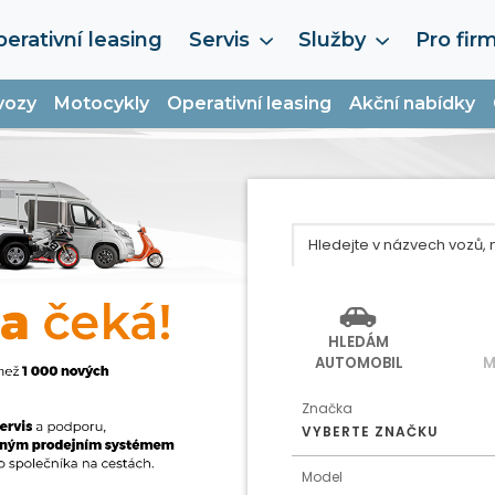
erativní leasing
Servis
Služby
Pro fir
vozy
Motocykly
Operativní leasing
Akční nabídky
HLEDÁM
AUTOMOBIL
M
Značka
VYBERTE ZNAČKU
Model