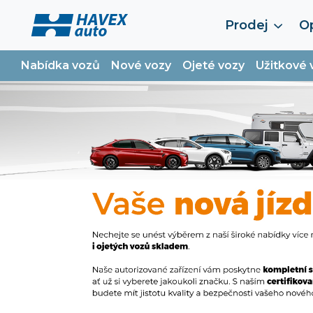
Prodej
Op
Nabídka vozů
Nové vozy
Ojeté vozy
Užitkové 