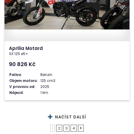
Aprilia Motard
SX 125 e5+
90 826
Kč
Palivo:
Benzin
Objem motoru:
125 cm3
V provozu od:
2025
Nájezd:
1 km
NAČÍST DALŠÍ
1
2
3
4