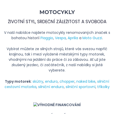
MOTOCYKLY
ŽIVOTNÍ STYL, SRDEČNÍ ZÁLEŽITOST A SVOBODA
V naší nabídce najdete motocykly renomovaných značek s
bohatou historií
Piaggio
,
Vespa
,
Aprilia
a
Moto Guzzi
.
Vybírat můžete ze silných strojů, které vás svezou napříč
krajinou, tak i mezi vyloženě městskými typy motorek,
vhodnými na ježdění do práce či za zábavou. Ať už jste
zkušený jezdec, či začátečník, z naší nabídky si jistě
vyberete.
Typy motorek
:
skútry
,
enduro
,
chopper
,
naked bike
,
silniční
cestovní motorka
,
silniční enduro
,
silniční sportovní
,
tříkolky