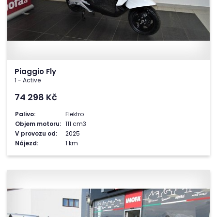
Piaggio Fly
1 - Active
74 298
Kč
Palivo:
Elektro
Objem motoru:
111 cm3
V provozu od:
2025
Nájezd:
1 km