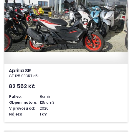
Aprilia SR
GT 125 SPORT e5+
82 562
Kč
Palivo:
Benzin
Objem motoru:
125 cm3
V provozu od:
2026
Nájezd:
1 km