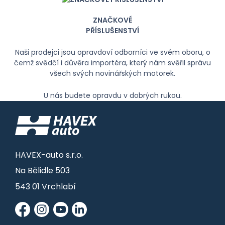
ZNAČKOVÉ
PŘÍSLUŠENSTVÍ
Naši prodejci jsou opravdoví odborníci ve svém oboru, o
čemž svědčí i důvěra importéra, který nám svěřil správu
všech svých novinářských motorek.
U nás budete opravdu v dobrých rukou.
HAVEX-auto s.r.o.
Na Bělidle 503
543 01 Vrchlabí