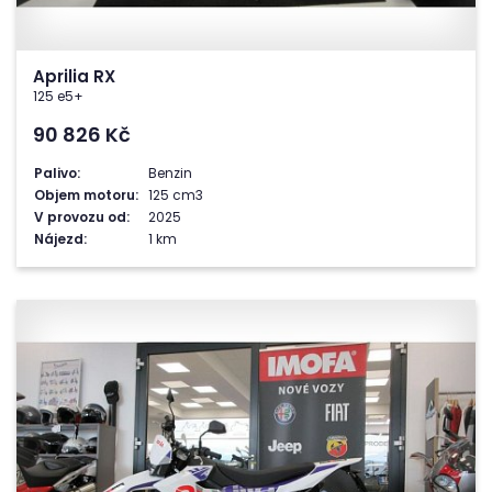
Aprilia RX
125 e5+
90 826
Kč
Palivo:
Benzin
Objem motoru:
125 cm3
V provozu od:
2025
Nájezd:
1 km