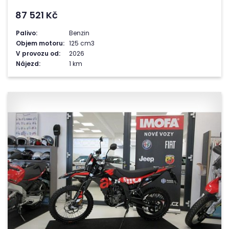
87 521
Kč
Palivo:
Benzin
Objem motoru:
125 cm3
V provozu od:
2026
Nájezd:
1 km