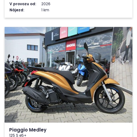
V provozu od:
2026
Nájezd:
1 km
Piaggio Medley
125 S e5+