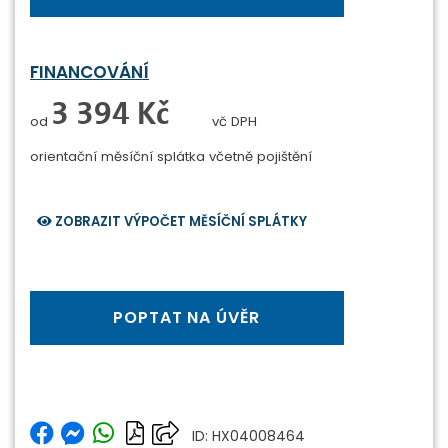
FINANCOVÁNÍ
0 Kč
od
vč DPH
orientační měsíční splátka
včetně pojištění
ZOBRAZIT VÝPOČET MĚSÍČNÍ SPLÁTKY
POPTAT NA ÚVĚR
ID: HX04008464