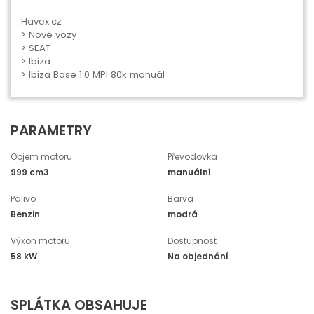
Havex.cz
>
Nové vozy
>
SEAT
>
Ibiza
> Ibiza Base 1.0 MPI 80k manuál
PARAMETRY
Objem motoru
Převodovka
999 cm3
manuální
Palivo
Barva
Benzin
modrá
Výkon motoru
Dostupnost
58 kW
Na objednání
SPLÁTKA OBSAHUJE