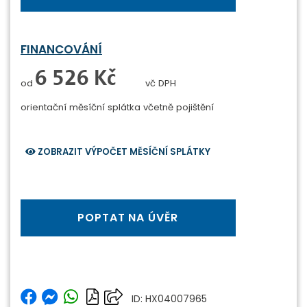
FINANCOVÁNÍ
0 Kč
od
vč DPH
orientační měsíční splátka
včetně pojištění
ZOBRAZIT VÝPOČET MĚSÍČNÍ SPLÁTKY
POPTAT NA ÚVĚR
ID: HX04007965