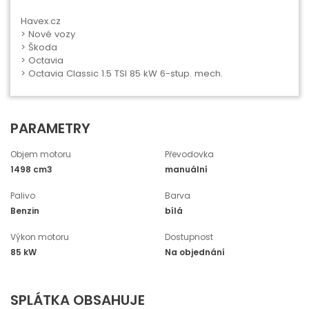
Havex.cz
>
Nové vozy
>
Škoda
>
Octavia
> Octavia Classic 1.5 TSI 85 kW 6-stup. mech.
PARAMETRY
Objem motoru
Převodovka
1498 cm3
manuální
Palivo
Barva
Benzin
bílá
Výkon motoru
Dostupnost
85 kW
Na objednání
SPLÁTKA OBSAHUJE