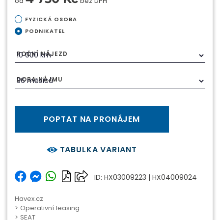
od
bez DPH
FYZICKÁ OSOBA
PODNIKATEL
ROČNÍ NÁJEZD
DOBA NÁJMU
POPTAT NA PRONÁJEM
TABULKA VARIANT
ID: HX03009223 | HX04009024
Havex.cz
>
Operativní leasing
>
SEAT