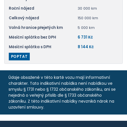
Roční nájezd
30 000 km
Celkový nájezd
150 000 km
Volná hranice přejetých km
5 000 km
Měsíční splátka bez DPH
6 731 Kč
Měsíční splátka s DPH
8 144 Kč
POPTAT
Údaje obsažené v této kartě vozu mají informativní
charakter. Tato indikativní nabídka není nabídkou ve
smyslu § 1731 nebo § 1732 občanského zákoníku, ani se
nejedná o veřejný příslib dle § 1733 občanského
zákoníku. Z této indikativní nabídky nevzniká nárok na
uzavření smlouvy.