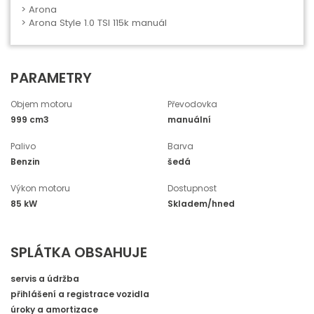
>
Arona
> Arona Style 1.0 TSI 115k manuál
PARAMETRY
Objem motoru
Převodovka
999 cm3
manuální
Palivo
Barva
Benzin
šedá
Výkon motoru
Dostupnost
85 kW
Skladem/hned
SPLÁTKA OBSAHUJE
servis a údržba
přihlášení a registrace vozidla
úroky a amortizace