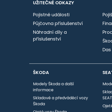
UŽITEČNÉ ODKAZY
Pojistné události
Poji
Půjčovna příslušenství
Fin
Náhradní díly a
Pro
příslušenství
Škod
Das
ŠKODA
SEA
Modely Škoda a další
Mode
informace
Skla
Skladové a předváděcí vozy
SEA
Škoda
Ojet
Ojeté vozy Škoda