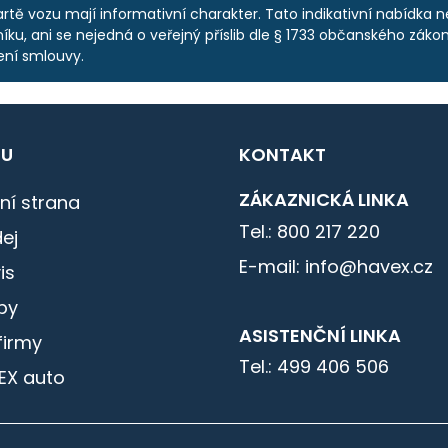
rtě vozu mají informativní charakter. Tato indikativní nabídka 
ku, ani se nejedná o veřejný příslib dle § 1733 občanského zákoní
ení smlouvy.
U
KONTAKT
ZÁKAZNICKÁ LINKA
ní strana
Tel.: 800 217 220
ej
E-mail: info@havex.cz
is
by
ASISTENČNÍ LINKA
firmy
Tel.: 499 406 506
EX auto