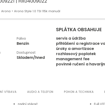
3009221 | HX04009022
>
Arona
> Arona Style 1.0 TSI 115k manuál
SPLÁTKA OBSAHUJE
servis a údržba
Palivo
Benzin
přihlášení a registrace v
úroky a amortizace
u
Dostupnost
rozhlasový poplatek
Skladem/hned
management fee
povinné ručení a havarijn
ŘNÍ VÝBAVA
AUDIO A TELEFON
POHON A TECHNIKA
zadní stěrač
Full L