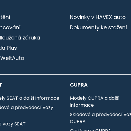
štění
Novinky v HAVEX auto
ancování
Dokumenty ke stažení
dloužená záruka
a Plus
 WeltAuto
T
CUPRA
ly SEAT a další informace
Modely CUPRA a další
informace
dové a předváděcí vozy
T
Skladové a předváděcí vo
CUPRA
é vozy SEAT
Ojeté vozy CUPRA