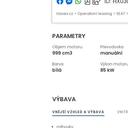
ID: HX0
Havex.cz
>
Operativní leasing
>
SEAT
PARAMETRY
Objem motoru
Převodovka
999 cm3
manuální
Barva
Výkon motor
bílá
85 kW
VÝBAVA
VNĚJŠÍ VZHLED A VÝBAVA
VNIT
mlhovky