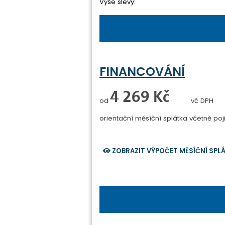
Výše slevy:
FINANCOVÁNÍ
0 Kč
od
vč DPH
orientační měsíční splátka
včetně poji
ZOBRAZIT VÝPOČET MĚSÍČNÍ SPL