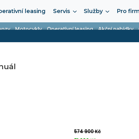
erativní leasing
Servis
Služby
Pro fir
vozy
Motocykly
Operativní leasing
Akční nabídky
anuál
574 900 Kč