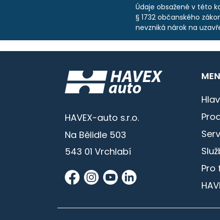
Údaje obsažené v této ka
§ 1732 občanského zákoní
nevzniká nárok na uzavř
MEN
Hlav
Prod
HAVEX-auto s.r.o.
Serv
Na Bělidle 503
Služ
543 01 Vrchlabí
Pro 
HAV