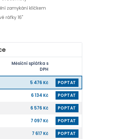
lní zamykání klíčkem
vé ráfky 16"
ce
Měsíční splátka s
DPH
5 476 Kč
POPTAT
6 134 Kč
POPTAT
6 576 Kč
POPTAT
7 097 Kč
POPTAT
7 617 Kč
POPTAT