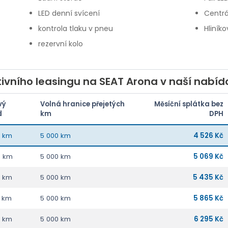
LED denní svícení
Centrá
kontrola tlaku v pneu
Hliníko
rezervní kolo
ivního leasingu na SEAT Arona v naší nabíd
vý
Volná hranice přejetých
Měsíční splátka bez
d
km
DPH
0 km
5 000 km
4 526 Kč
0 km
5 000 km
5 069 Kč
0 km
5 000 km
5 435 Kč
0 km
5 000 km
5 865 Kč
0 km
5 000 km
6 295 Kč