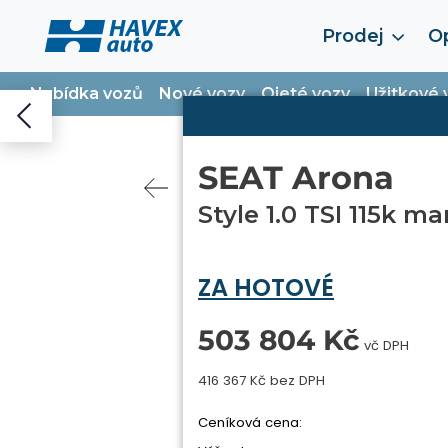
Prodej
Op
Nabídka vozů
Nové vozy
Ojeté vozy
Užitkové 
SEAT Arona
Style 1.0 TSI 115k m
ZA HOTOVÉ
503 804 Kč
vč DPH
416 367 Kč bez DPH
Ceníková cena: