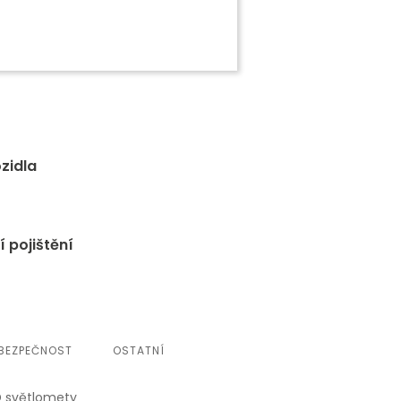
ozidla
í pojištění
BEZPEČNOST
OSTATNÍ
ED světlomety