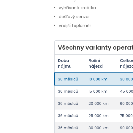
vyhřívaná zrcátka
dešťový senzor
vnější teploměr
Všechny varianty operat
Doba
Roční
Celko
nájmu
nájezd
nájez
36 měsíců
10 000 km
30 00
36 měsíců
15 000 km
45 00
36 měsíců
20 000 km
60 00
36 měsíců
25 000 km
75 00
36 měsíců
30 000 km
90 00