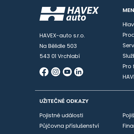
MEN
Hlav
Prod
HAVEX-auto s.r.o.
Serv
Na Bělidle 503
Služ
543 01 Vrchlabí
Pro 
HAV
UŽITEČNÉ ODKAZY
Pojistné události
Poji
Půjčovna příslušenství
Fin