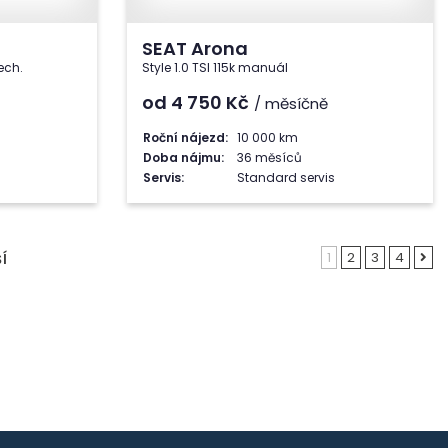
SEAT Arona
ech.
Style 1.0 TSI 115k manuál
od 4 750
Kč
/ měsíčně
Roční nájezd:
10 000 km
Doba nájmu:
36 měsíců
Servis:
Standard servis
1
2
3
4
Í