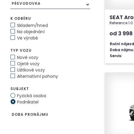
PŘEVODOVKA
SEAT Ar
K ODBĚRU
Reference 1.
Skladem/hned
Na objednání
od 3 998
Ve výrobě
Roční nájezd
Doba nájmu:
TYP VOZU
Servis:
Nové vozy
Ojeté vozy
Užitkové vozy
Alternativní pohony
SUBJEKT
Fyzická osoba
Podnikatel
DOBA PRONÁJMU