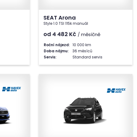
SEAT Arona
Style 1.0 TSI 115k manuál
od 4 482
Kč
/ měsíčně
Roční nájezd:
10 000 km
Doba nájmu:
36 měsíců
Servis:
Standard servis