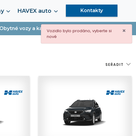
my
HAVEX auto
Kontakty
Obytné vozy a karavany
×
Vozidlo bylo prodáno, vyberte si
nové
SEŘADIT