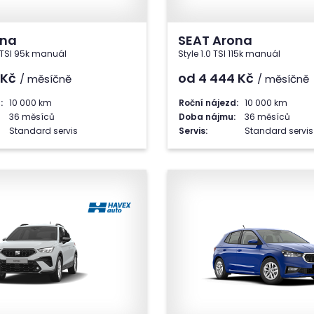
ona
SEAT Arona
0 TSI 95k manuál
Style 1.0 TSI 115k manuál
Kč
od 4 444
Kč
/ měsíčně
/ měsíčně
:
10 000 km
Roční nájezd:
10 000 km
36 měsíců
Doba nájmu:
36 měsíců
Standard servis
Servis:
Standard servis