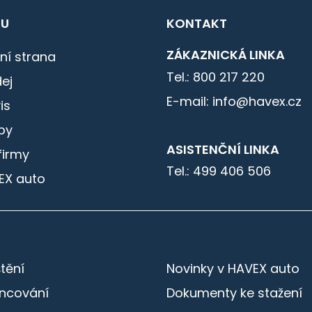
U
KONTAKT
ZÁKAZNICKÁ LINKA
ní strana
Tel.: 800 217 220
ej
E-mail: info@havex.cz
is
by
ASISTENČNÍ LINKA
firmy
Tel.: 499 406 506
EX auto
štění
Novinky v HAVEX auto
ancování
Dokumenty ke stažení