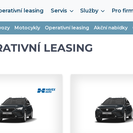
erativní leasing
Servis
Služby
Pro fir
vozy
Motocykly
Operativní leasing
Akční nabídky
ATIVNÍ LEASING