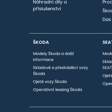
Náhradní díly a
Pro
příslušenství
Škod
Das
ŠKODA
SEA
Modely Škoda a další
Mode
informace
Skla
Skladové a předváděcí vozy
SEA
Škoda
Ojet
Ojeté vozy Škoda
Oper
Operativní leasing Škoda