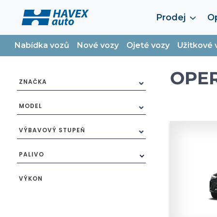
Prodej
Op
Nabídka vozů
Nové vozy
Ojeté vozy
Užitkové 
OPER
ZNAČKA
MODEL
VÝBAVOVÝ STUPEŇ
PALIVO
VÝKON