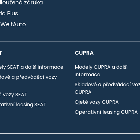
dloužená záruka
a Plus
 WeltAuto
T
CUPRA
ly SEAT a další informace
Modely CUPRA a další
informace
dové a předváděcí vozy
T
Skladové a předváděcí vo
CUPRA
é vozy SEAT
Ojeté vozy CUPRA
ativní leasing SEAT
Operativní leasing CUPRA