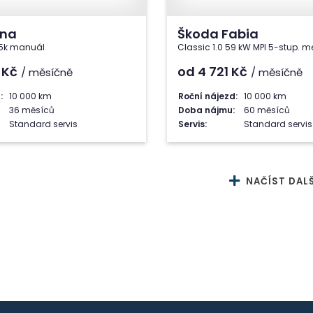
ona
Škoda Fabia
115k manuál
Classic 1.0 59 kW MPI 5-stup. m
6
Kč
od 4 721
Kč
/ měsíčně
/ měsíčně
:
10 000 km
Roční nájezd:
10 000 km
36 měsíců
Doba nájmu:
60 měsíců
Standard servis
Servis:
Standard servis
NAČÍST DALŠ