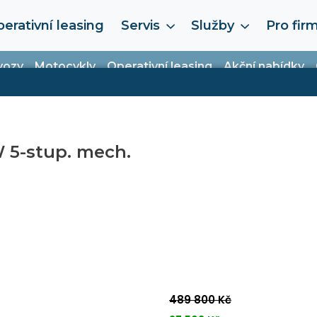
erativní leasing
Servis
Služby
Pro fir
vozy
Motocykly
Operativní leasing
Akční nabídky
W 5-stup. mech.
489 800 Kč