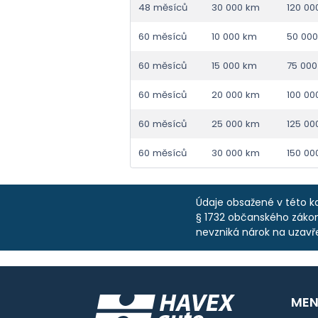
48 měsíců
30 000 km
120 00
60 měsíců
10 000 km
50 00
60 měsíců
15 000 km
75 00
60 měsíců
20 000 km
100 00
60 měsíců
25 000 km
125 00
60 měsíců
30 000 km
150 00
Údaje obsažené v této ka
§ 1732 občanského zákoní
nevzniká nárok na uzavř
MEN