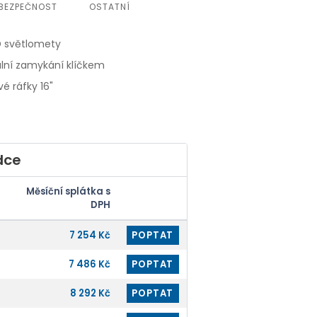
BEZPEČNOST
OSTATNÍ
ED světlomety
lní zamykání klíčkem
vé ráfky 16"
dce
Měsíční splátka s
DPH
7 254 Kč
POPTAT
7 486 Kč
POPTAT
8 292 Kč
POPTAT