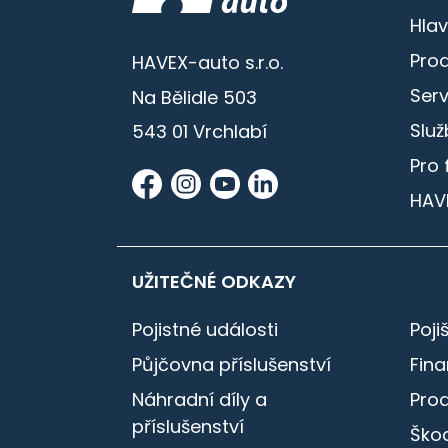
Hlav
Prod
HAVEX-auto s.r.o.
Serv
Na Bělidle 503
Služ
543 01 Vrchlabí
Pro 
HAV
UŽITEČNÉ ODKAZY
Pojistné události
Poji
Půjčovna příslušenství
Fin
Náhradní díly a
Pro
příslušenství
Škod