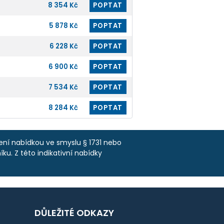
8 354 Kč
POPTAT
5 878 Kč
POPTAT
6 228 Kč
POPTAT
6 900 Kč
POPTAT
7 534 Kč
POPTAT
8 284 Kč
POPTAT
není nabídkou ve smyslu § 1731 nebo
ku. Z této indikativní nabídky
DŮLEŽITÉ ODKAZY