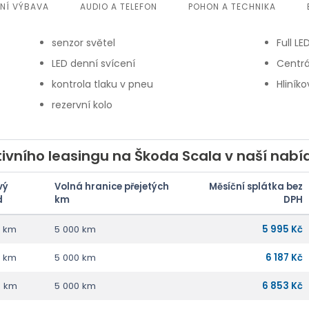
ŘNÍ VÝBAVA
AUDIO A TELEFON
POHON A TECHNIKA
senzor světel
Full L
LED denní svícení
Centrá
kontrola tlaku v pneu
Hliníko
rezervní kolo
ivního leasingu na Škoda Scala v naší nabí
vý
Volná hranice přejetých
Měsíční splátka bez
d
km
DPH
0 km
5 000 km
5 995 Kč
0 km
5 000 km
6 187 Kč
0 km
5 000 km
6 853 Kč