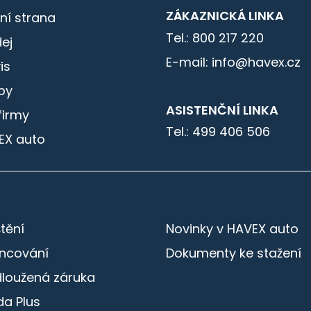
ZÁKAZNICKÁ LINKA
ní strana
Tel.: 800 217 220
ej
E-mail: info@havex.cz
is
by
ASISTENČNÍ LINKA
firmy
Tel.: 499 406 506
EX auto
štění
Novinky v HAVEX auto
ancování
Dokumenty ke stažení
dloužená záruka
a Plus