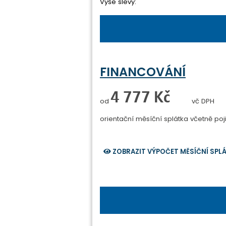
Výše slevy:
FINANCOVÁNÍ
0 Kč
od
vč DPH
orientační měsíční splátka
včetně poji
ZOBRAZIT VÝPOČET MĚSÍČNÍ SPL