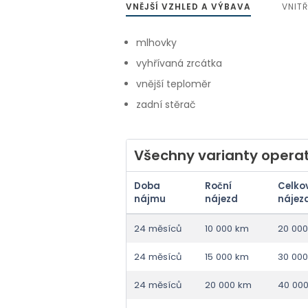
VNĚJŠÍ VZHLED A VÝBAVA
VNIT
mlhovky
vyhřívaná zrcátka
vnější teploměr
zadní stěrač
Všechny varianty operat
Doba
Roční
Celko
nájmu
nájezd
nájez
24 měsíců
10 000 km
20 00
24 měsíců
15 000 km
30 00
24 měsíců
20 000 km
40 00