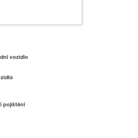
adní vozidlo
ozidla
í pojištění