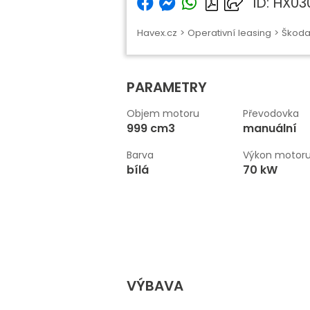
ID: HX0
Havex.cz
>
Operativní leasing
>
Škod
PARAMETRY
Objem motoru
Převodovka
999 cm3
manuální
Barva
Výkon motor
bílá
70 kW
VÝBAVA