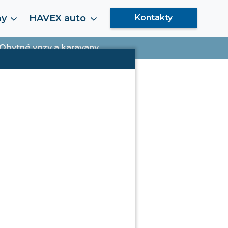
my
HAVEX auto
Kontakty
Obytné vozy a karavany