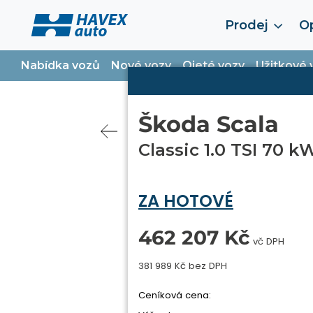
Prodej
Op
Nabídka vozů
Nové vozy
Ojeté vozy
Užitkové 
Škoda Scala
Classic 1.0 TSI 70 k
ZA HOTOVÉ
462 207 Kč
vč DPH
381 989 Kč bez DPH
Ceníková cena: