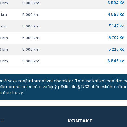
0 km
5 000 km
6 904 Kč
0 km
5 000 km
4 858 Kč
0 km
5 000 km
5 147 Kč
0 km
5 000 km
5 702 Kč
0 km
5 000 km
6 226 Kč
0 km
5 000 km
6 846 Kč
rtě vozu mají informativní charakter. Tato indikativní nabídka 
ku, ani se nejedná o veřejný příslib dle § 1733 občanského zákoní
ení smlouvy.
U
KONTAKT