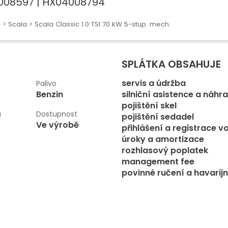
3008597 | HX04008794
a
>
Scala
> Scala Classic 1.0 TSI 70 kW 5-stup. mech.
SPLÁTKA OBSAHUJE
servis a údržba
Palivo
Benzin
silniční asistence a náhr
pojištění skel
u
Dostupnost
pojištění sedadel
Ve výrobě
přihlášení a registrace v
úroky a amortizace
rozhlasový poplatek
management fee
povinné ručení a havarijn