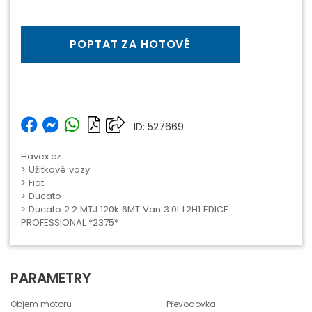
POPTAT ZA HOTOVÉ
ID: 527669
Havex.cz
>
Užitkové vozy
>
Fiat
>
Ducato
> Ducato 2.2 MTJ 120k 6MT Van 3.0t L2H1 EDICE
PROFESSIONAL *2375*
PARAMETRY
Objem motoru
Převodovka