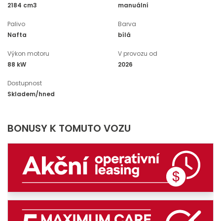
2184 cm3
manuální
Palivo
Barva
Nafta
bílá
Výkon motoru
V provozu od
88 kW
2026
Dostupnost
Skladem/hned
BONUSY K TOMUTO VOZU