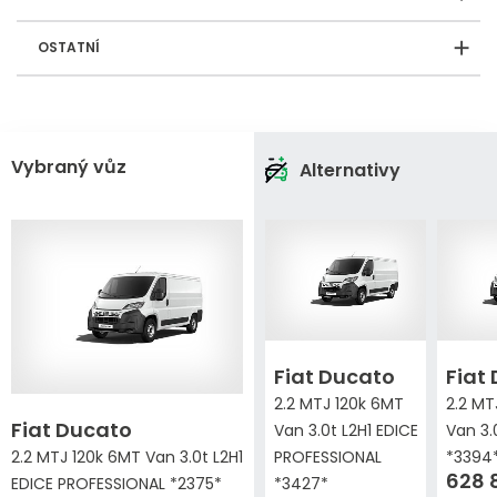
OSTATNÍ
Vybraný vůz
Alternativy
Fiat Ducato
Fiat
2.2 MTJ 120k 6MT
2.2 MT
Fiat Ducato
Van 3.0t L2H1 EDICE
Van 3.
2.2 MTJ 120k 6MT Van 3.0t L2H1
PROFESSIONAL
*3394
628 
EDICE PROFESSIONAL *2375*
*3427*