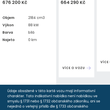
676 200 Kč
664 290 Kč
Objem
2184 cm3
Výkon
88 kW
Barva
bílá
Najeto
0 km
VÍCE
VÍCE O VOZU
Údaje obsažené v této kartě vozu mají informativní
charakter. Tato indikativní nabídka není nabídkou ve
smyslu § 1731 nebo § 1732 občanského zákoníku, ani se
nejedná o veřejný příslib dle § 1733 občanského