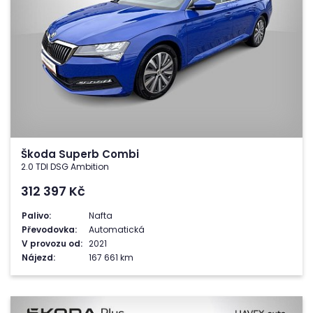
Škoda Superb Combi
2.0 TDI DSG Ambition
312 397
Kč
Palivo:
Nafta
Převodovka:
Automatická
V provozu od:
2021
Nájezd:
167 661 km