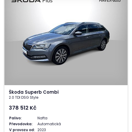
Škoda Superb Combi
2.0 TDI DSG Style
378 512
Kč
Palivo:
Nafta
Převodovka:
Automatická
V provozu od:
2023