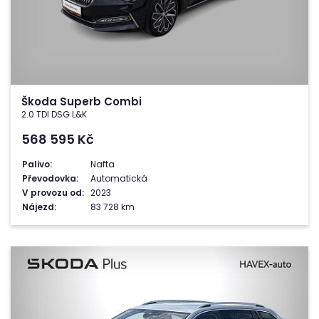
Škoda Superb Combi
2.0 TDI DSG L&K
568 595
Kč
Palivo:
Nafta
Převodovka:
Automatická
V provozu od:
2023
Nájezd:
83 728 km