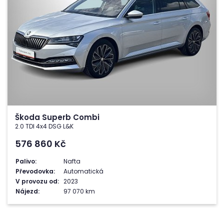
Škoda Superb Combi
2.0 TDI 4x4 DSG L&K
576 860
Kč
Palivo:
Nafta
Převodovka:
Automatická
V provozu od:
2023
Nájezd:
97 070 km