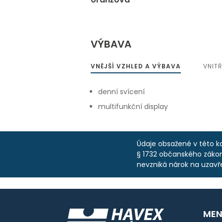
VÝBAVA
VNĚJŠÍ VZHLED A VÝBAVA
VNIT
denní svícení
multifunkční display
Údaje obsažené v této ka
§ 1732 občanského zákoní
nevzniká nárok na uzavř
MEN