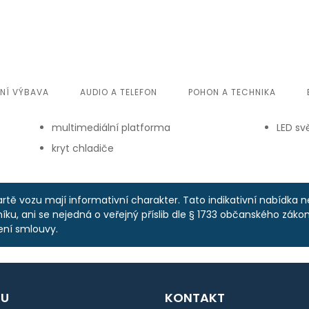
ŘNÍ VÝBAVA
AUDIO A TELEFON
POHON A TECHNIKA
multimediální platforma
LED sv
kryt chladiče
rtě vozu mají informativní charakter. Tato indikativní nabídka 
ku, ani se nejedná o veřejný příslib dle § 1733 občanského zákoní
ení smlouvy.
U
KONTAKT