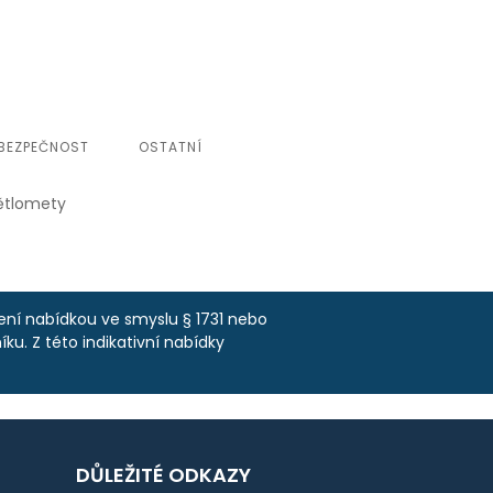
BEZPEČNOST
OSTATNÍ
ětlomety
není nabídkou ve smyslu § 1731 nebo
ku. Z této indikativní nabídky
DŮLEŽITÉ ODKAZY