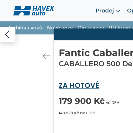
Prodej
Op
Nabídka vozů
Nové vozy
Ojeté vozy
Užitkové 
Fantic Caballe
CABALLERO 500 De
ZA HOTOVÉ
179 900 Kč
vč DPH
148 678 Kč bez DPH