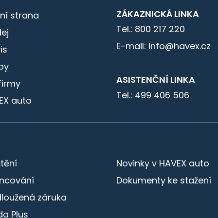
ZÁKAZNICKÁ LINKA
ní strana
Tel.: 800 217 220
ej
E-mail: info@havex.cz
is
by
ASISTENČNÍ LINKA
firmy
Tel.: 499 406 506
EX auto
štění
Novinky v HAVEX auto
ancování
Dokumenty ke stažení
dloužená záruka
a Plus