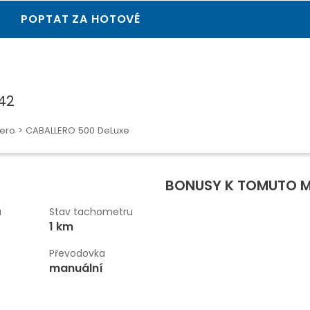
POPTAT ZA HOTOVÉ
442
ero
> CABALLERO 500 DeLuxe
BONUSY K TOMUTO 
u
Stav tachometru
1 km
Převodovka
manuální