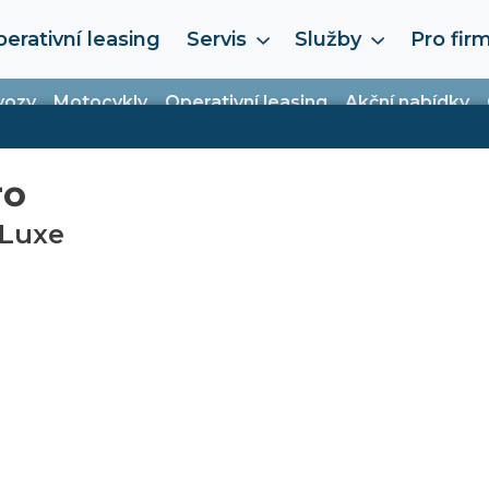
erativní leasing
Servis
Služby
Pro fir
vozy
Motocykly
Operativní leasing
Akční nabídky
ro
Luxe