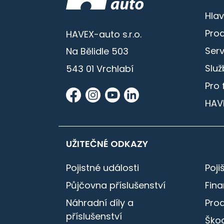
Hlav
Prod
HAVEX-auto s.r.o.
Serv
Na Bělidle 503
Služ
543 01 Vrchlabí
Pro 
HAV
UŽITEČNÉ ODKAZY
Pojistné události
Poji
Půjčovna příslušenství
Fin
Náhradní díly a
Pro
příslušenství
Škod