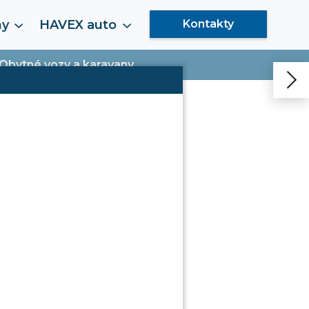
my
HAVEX auto
Kontakty
Obytné vozy a karavany