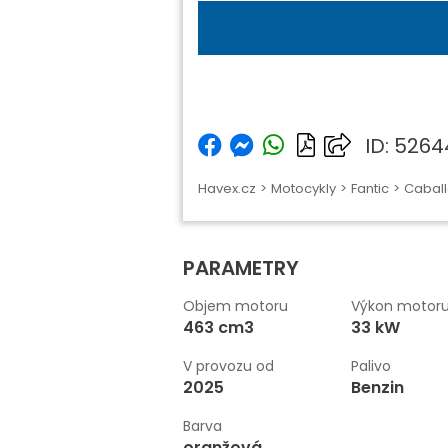
ID: 526
Havex.cz
>
Motocykly
>
Fantic
>
Caball
PARAMETRY
Objem motoru
Výkon motor
463 cm3
33 kW
V provozu od
Palivo
2025
Benzin
Barva
oranžová