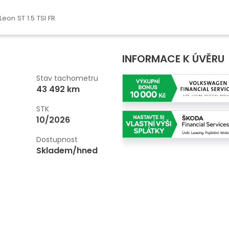
Leon ST 1.5 TSI FR
INFORMACE K ÚVĚRU
Stav tachometru
43 492 km
STK
10/2026
Dostupnost
Skladem/hned