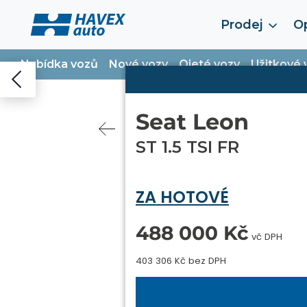
Prodej
Op
Nabídka vozů
Nové vozy
Ojeté vozy
Užitkové 
Seat Leon
ST 1.5 TSI FR
ZA HOTOVÉ
488 000 Kč
vč DPH
403 306 Kč bez DPH