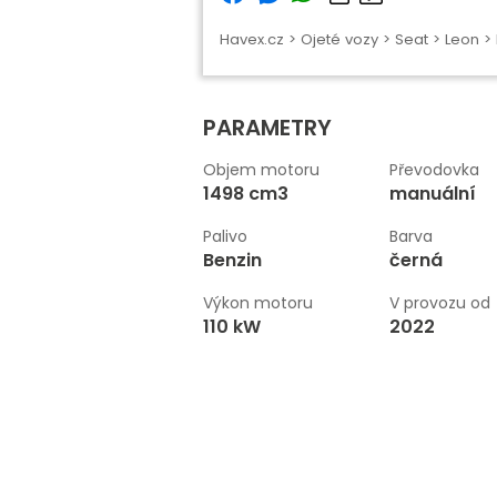
Havex.cz
>
Ojeté vozy
>
Seat
>
Leon
> 
PARAMETRY
Objem motoru
Převodovka
1498 cm3
manuální
Palivo
Barva
Benzin
černá
Výkon motoru
V provozu od
110 kW
2022