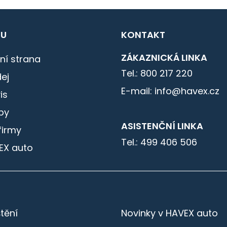
U
KONTAKT
ZÁKAZNICKÁ LINKA
ní strana
Tel.: 800 217 220
ej
E-mail: info@havex.cz
is
by
ASISTENČNÍ LINKA
firmy
Tel.: 499 406 506
EX auto
štění
Novinky v HAVEX auto