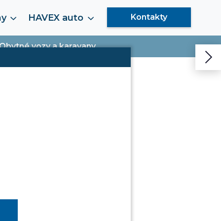
my
HAVEX auto
Kontakty
Obytné vozy a karavany