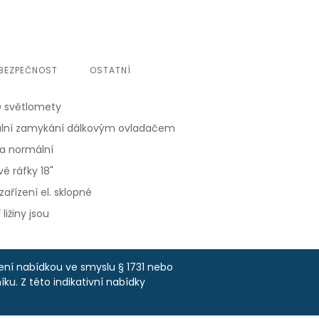
BEZPEČNOST
OSTATNÍ
ED světlomety
ální zamykání dálkovým ovladačem
a normální
vé ráfky 18"
ařízení el. sklopné
 ližiny jsou
není nabídkou ve smyslu § 1731 nebo
ku. Z této indikativní nabídky