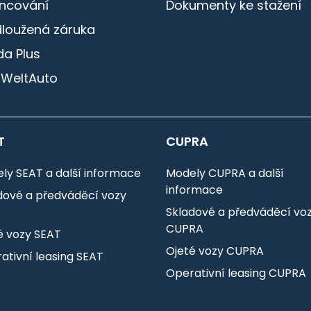
ancování
Dokumenty ke stažení
dloužená záruka
a Plus
 WeltAuto
T
CUPRA
ly SEAT a další informace
Modely CUPRA a další
informace
dové a předváděcí vozy
T
Skladové a předváděcí vo
CUPRA
é vozy SEAT
Ojeté vozy CUPRA
ativní leasing SEAT
Operativní leasing CUPRA