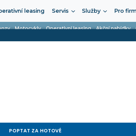
erativní leasing
Servis
Služby
Pro fir
vozy
Motocykly
Operativní leasing
Akční nabídky
POPTAT ZA HOTOVÉ