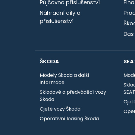
Půjčovna příslušenství
Fin
Náhradní díly a
Pro
příslušenství
Škod
Das
ŠKODA
SEA
Modely Škoda a další
Mode
informace
Skla
Skladové a předváděcí vozy
SEA
Škoda
Ojet
Ojeté vozy Škoda
Oper
Operativní leasing Škoda