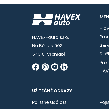
MEN
Hlav
Prod
HAVEX-auto s.r.o.
Serv
Na Bělidle 503
Služ
543 01 Vrchlabí
Pro 
HAV
UŽITEČNÉ ODKAZY
Pojistné události
Poji