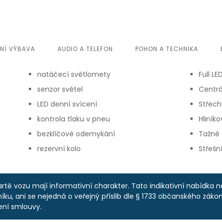
ŘNÍ VÝBAVA
AUDIO A TELEFON
POHON A TECHNIKA
natáčecí světlomety
Full L
senzor světel
Centr
LED denní svícení
Střech
kontrola tlaku v pneu
Hliníko
bezklíčové odemykání
Tažné z
rezervní kolo
Střešní
rtě vozu mají informativní charakter. Tato indikativní nabídka 
ku, ani se nejedná o veřejný příslib dle § 1733 občanského zákoní
ení smlouvy.