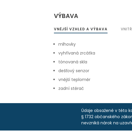
VÝBAVA
VNĚJŠÍ VZHLED A VÝBAVA
VNIT
mlhovky
vyhřívaná zrcátka
tónovaná skla
dešťový senzor
vnější teploměr
zadní stěrač
Údaje obsažené v této ka
§ 1732 občanského zákoní
nevzniká nárok na uzavř