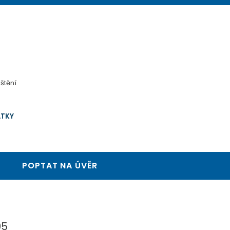
štění
ÁTKY
POPTAT NA ÚVĚR
05