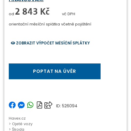
0 Kč
od
vč DPH
orientační měsíční splátka
včetně pojištění
ZOBRAZIT VÝPOČET MĚSÍČNÍ SPLÁTKY
POPTAT NA ÚVĚR
ID: 526094
Havex.cz
>
Ojeté vozy
>
Škoda