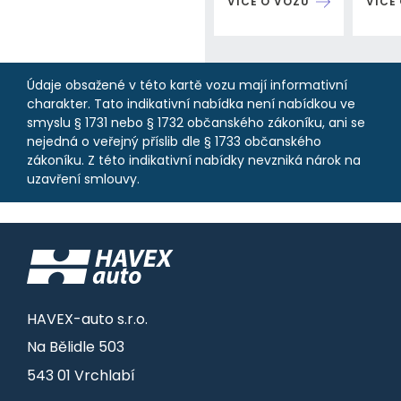
VÍCE O VOZU
VÍCE
Údaje obsažené v této kartě vozu mají informativní
charakter. Tato indikativní nabídka není nabídkou ve
smyslu § 1731 nebo § 1732 občanského zákoníku, ani se
nejedná o veřejný příslib dle § 1733 občanského
zákoníku. Z této indikativní nabídky nevzniká nárok na
uzavření smlouvy.
HAVEX-auto s.r.o.
Na Bělidle 503
543 01 Vrchlabí