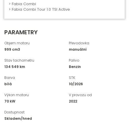
>
Fabia Combi
> Fabia Combi Tour 1.0 TSI Active
PARAMETRY
Objem motoru
Převodovka
999 cm3
manuální
Stav tachometru
Palivo
134 549 km
Benzin
Barva
STK
bílá
10/2026
Výkon motoru
V provozu od
70 kW
2022
Dostupnost
Skladem/hned