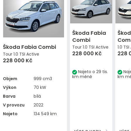
Škoda Fabia
Škod
Combi
Com
Škoda Fabia Combi
Tour 1.0 TSI Active
1.0 TSI
228 000 Kč
228 
Tour 1.0 TSI Active
228 000 Kč
Najeto o 29 tis.
Naje
km méně
km m
Objem
999 cm3
Výkon
70 kW
Barva
bílá
V provozu
2022
Najeto
134 549 km