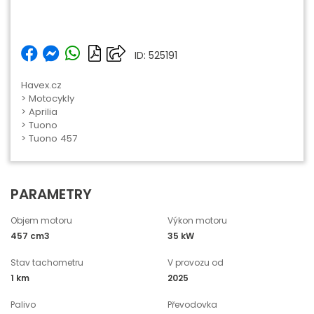
ID: 525191
Havex.cz
>
Motocykly
>
Aprilia
>
Tuono
> Tuono 457
PARAMETRY
Objem motoru
Výkon motoru
457 cm3
35 kW
Stav tachometru
V provozu od
1 km
2025
Palivo
Převodovka