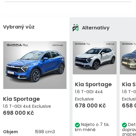
Vybraný vůz
Alternativy
Kia Sportage
Kia 
1.6 T-GDI 4x4
1.6 T-
Kia Sportage
Exclusive
Exclus
678 000 Kč
658 
1.6 T-GDI 4x4 Exclusive
698 000 Kč
Najeto o 7 tis.
Det
km méně
dopra
Objem
1598 cm3
znače