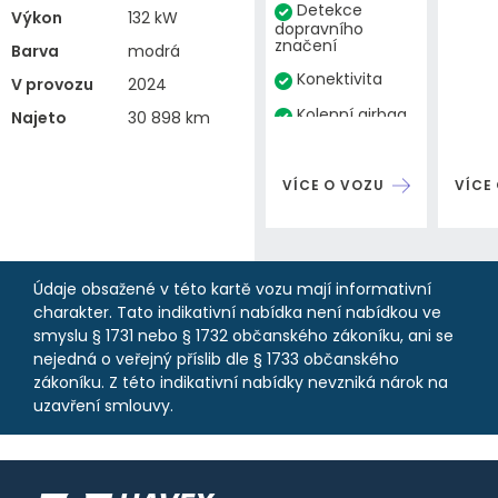
Detekce
Výkon
132 kW
dopravního
značení
Barva
modrá
Konektivita
V provozu
2024
Kolenní airbag
Najeto
30 898 km
VÍCE O VOZU
VÍCE
Údaje obsažené v této kartě vozu mají informativní
charakter. Tato indikativní nabídka není nabídkou ve
smyslu § 1731 nebo § 1732 občanského zákoníku, ani se
nejedná o veřejný příslib dle § 1733 občanského
zákoníku. Z této indikativní nabídky nevzniká nárok na
uzavření smlouvy.