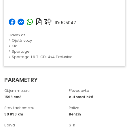
ID: 525047
Havex.cz
>
Ojeté vozy
>
Kia
>
Sportage
> Sportage 1.6 T-GDI 4x4 Exclusive
PARAMETRY
Objem motoru
Převodovka
1598 cm3
automatická
Stav tachometru
Palivo
30 898 km
Benzin
Barva
STK