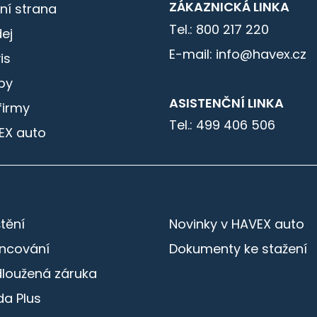
ZÁKAZNICKÁ LINKA
ní strana
Tel.: 800 217 220
ej
E-mail: info@havex.cz
is
by
ASISTENČNÍ LINKA
firmy
Tel.: 499 406 506
EX auto
štění
Novinky v HAVEX auto
ancování
Dokumenty ke stažení
dloužená záruka
a Plus