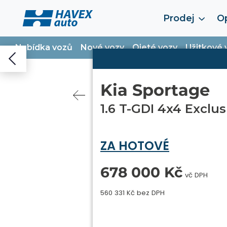
Prodej
Op
Nabídka vozů
Nové vozy
Ojeté vozy
Užitkové 
Kia Sportage
1.6 T-GDI 4x4 Exclus
ZA HOTOVÉ
678 000 Kč
vč DPH
560 331 Kč bez DPH