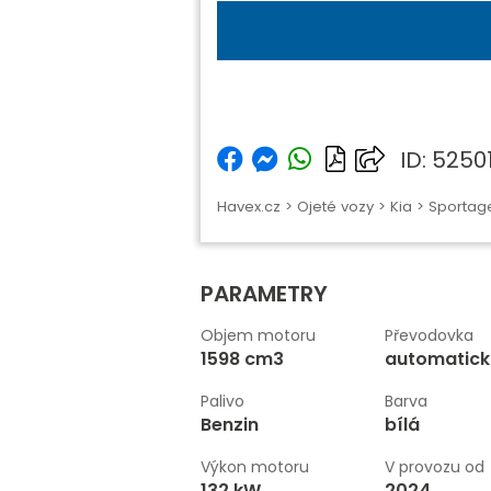
ID: 5250
Havex.cz
>
Ojeté vozy
>
Kia
>
Sportag
PARAMETRY
Objem motoru
Převodovka
1598 cm3
automatic
Palivo
Barva
Benzin
bílá
Výkon motoru
V provozu od
132 kW
2024