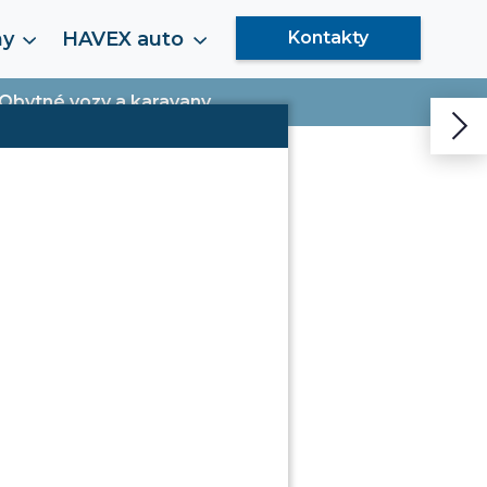
my
HAVEX auto
Kontakty
Obytné vozy a karavany