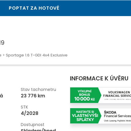
POPTAT ZA HOTOVÉ
19
e
> Sportage 1.6 T-GDI 4x4 Exclusive
INFORMACE K ÚVĚRU
Stav tachometru
ká
23 776 km
STK
4/2028
Dostupnost
Skladem/hned