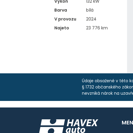
Výkon
132 kW
Barva
bílá
V provozu
2024
Najeto
23 776 km
Údaje obsažené v této ka
§ 1732 občanského zákoní
nevzniká nárok na uzavř
MEN