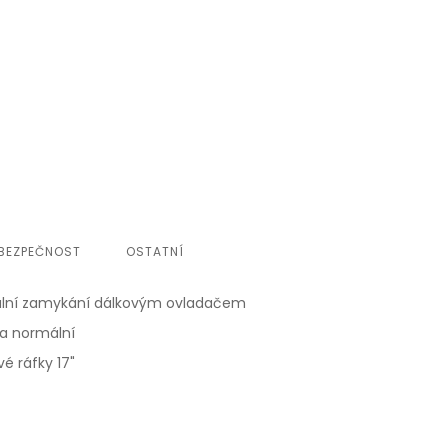
BEZPEČNOST
OSTATNÍ
ální zamykání dálkovým ovladačem
a normální
vé ráfky 17"