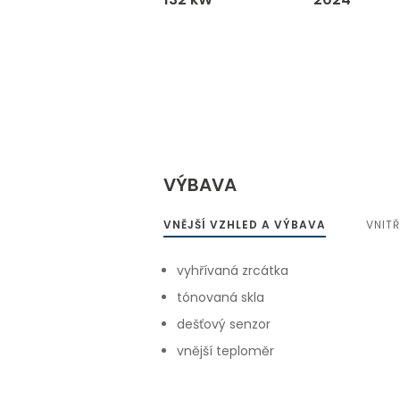
VÝBAVA
VNĚJŠÍ VZHLED A VÝBAVA
VNIT
vyhřívaná zrcátka
tónovaná skla
dešťový senzor
vnější teploměr