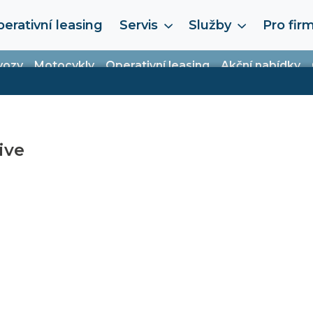
erativní leasing
Servis
Služby
Pro fir
vozy
Motocykly
Operativní leasing
Akční nabídky
ive