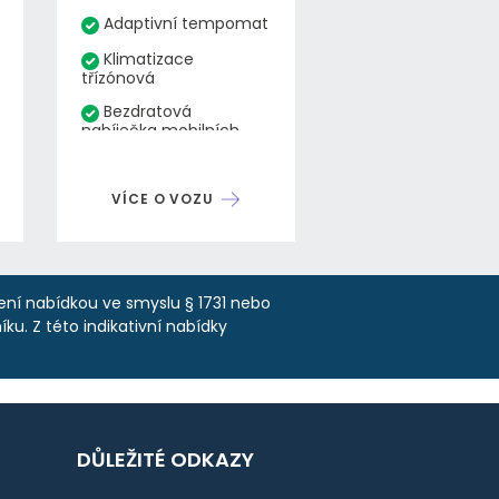
Adaptivní tempomat
Klimatizace
třízónová
Bezdratová
nabíječka mobilních
telefonů
Hlídání mrtvého úhlu
VÍCE O VOZU
Proaktivní ochrana
cestujících
Bez-klíčové
zamykáni
není nabídkou ve smyslu § 1731 nebo
Elektricky ovládaný
ku. Z této indikativní nabídky
kufr
Výkon 140 kW
PDS
Zásuvka 220V
DŮLEŽITÉ ODKAZY