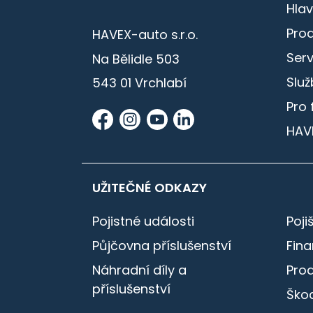
Hlav
Prod
HAVEX-auto s.r.o.
Serv
Na Bělidle 503
Služ
543 01 Vrchlabí
Pro 
HAV
UŽITEČNÉ ODKAZY
Pojistné události
Poji
Půjčovna příslušenství
Fin
Náhradní díly a
Pro
příslušenství
Škod