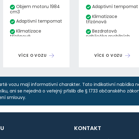
Objem motoru 1984
Adaptivní tempomat
cm3
Klimatizace
Adaptivní tempomat
třízónová
Klimatizace
Bezdratová
třízónová
nabíječka mobilních
telefonů
Bezdratová
Hlídání mrtvého úhlu
nabíječka mobilních
telefonů
VÍCE O VOZU
VÍCE O VOZU
Bez-klíčové
Bez-klíčové
zamykáni
zamykáni
Elektricky ovládaný
Výkon 140 kW
kufr
rtě vozu mají informativní charakter. Tato indikativní nabídka 
PDS
Výkon 140 kW
ku, ani se nejedná o veřejný příslib dle § 1733 občanského zákoní
ení smlouvy.
Zásuvka 220V
PDS
Zásuvka 220V
U
KONTAKT