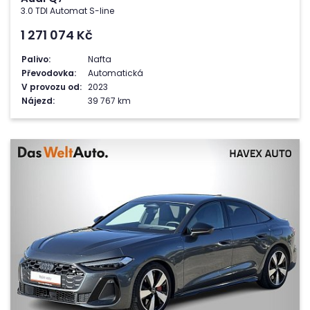
3.0 TDI Automat S-line
1 271 074
Kč
Palivo:
Nafta
Převodovka:
Automatická
V provozu od:
2023
Nájezd:
39 767 km