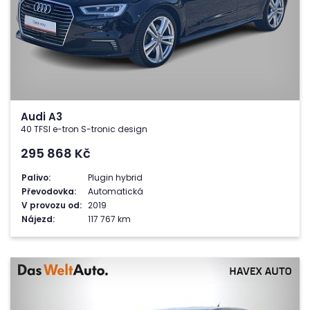
Audi A3
40 TFSI e-tron S-tronic design
295 868
Kč
Palivo:
Plugin hybrid
Převodovka:
Automatická
V provozu od:
2019
Nájezd:
117 767 km