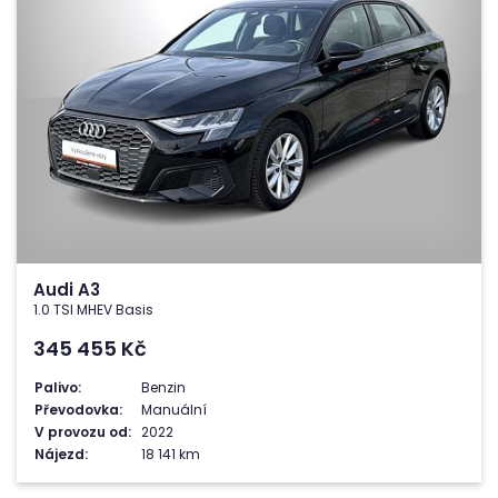
Audi A3
1.0 TSI MHEV Basis
345 455
Kč
Palivo:
Benzin
Převodovka:
Manuální
V provozu od:
2022
Nájezd:
18 141 km