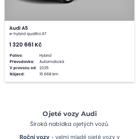
Audi A5
e-hybrid quattro AT
1 320 661
Kč
Palivo:
Hybrid
Převodovka:
Automatická
V provozu od:
2025
Nájezd:
15 668 km
Ojeté vozy Audi
Široká nabídka ojetých vozů.
Roční vozy
- velmi mladé ojeté vozy v