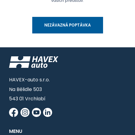
vašich představ.
NEZÁVAZNÁ POPTÁVKA
HAVEX-auto s.r.o.
Na Bělidle 503
543 01 Vrchlabí
MENU